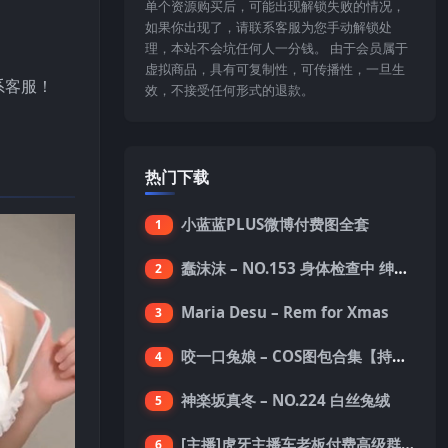
单个资源购买后，可能出现解锁失败的情况，
如果你出现了，请联系客服为您手动解锁处
理，本站不会坑任何人一分钱。 由于会员属于
虚拟商品，具有可复制性，可传播性，一旦生
系客服！
效，不接受任何形式的退款。
热门下载
小蓝蓝PLUS微博付费图全套
1
蠢沫沫 – NO.153 身体检查中 绅士版 [150P-1.4G]
2
Maria Desu – Rem for Xmas
3
咬一口兔娘 – COS图包合集【持续更新中】
4
神楽坂真冬 – NO.224 白丝兔绒
5
[主播]虎牙主播车老板付费高级群真空内衣极限定制8分19
6