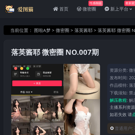
性感御姐
最新渠
首页
微密圈
新上平台
当前位置：
图啦A梦
>
微密圈
>
落英酱耶
>
落英酱耶 微密圈 N
落英酱耶 微密圈 NO.007期
资源分类:
微
发布时间: 202
作品模特:
落
下载须知: 
解压教程
:
解
主播系列资源
如若失效 请
普通用户: