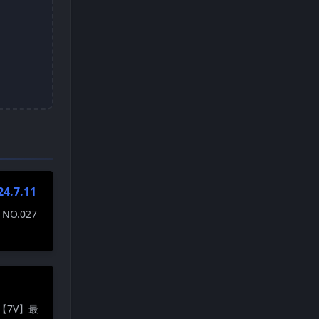
.7.11
O.027
【7V】最