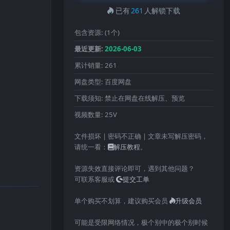
已有
261
人解锁下载
包含资源:
(1个)
最近更新:
2026-06-03
累计销量:
261
网盘类型:
百度网盘
下载须知:
禁止在网盘在线解压、预览
视频数量:
25V
文件损坏 | 密码不正确 | 文章未写解压密码，
请统一看：
解压教程
。
资源失效直接评论即可，遇到其他问题？
可联系客服或
提交工单
单个购买不划算，建议购买会员
升级会员
可能是受限网络情况，极个别中的极个别时候