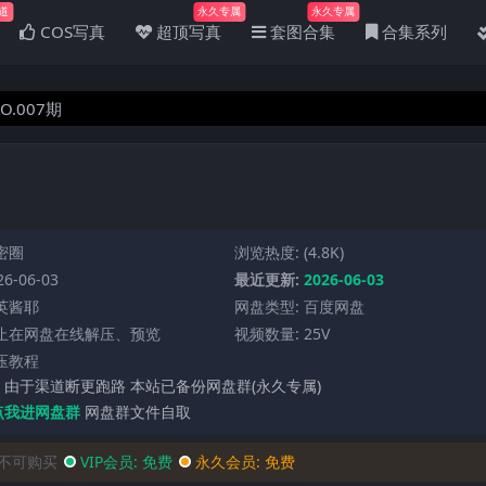
道
永久专属
永久专属
COS写真
超顶写真
套图合集
合集系列
O.007期
密圈
浏览热度: (4.8K)
6-06-03
最近更新:
2026-06-03
英酱耶
网盘类型: 百度网盘
禁止在网盘在线解压、预览
视频数量: 25V
压教程
 由于渠道断更跑路 本站已备份网盘群(永久专属)
点我进网盘群
网盘群文件自取
不可购买
VIP会员:
免费
永久会员:
免费