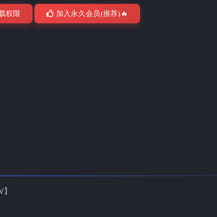
载权限
加入永久会员(推荐)🔥
5V】