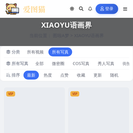
登录
XIAOYU语画界
当前位置：
图啦A梦
>
XIAOYU语画界
分类
所有视频
所有写真
所有写真
全部
微密圈
COS写真
秀人写真
街拍
排序
最新
热度
点赞
收藏
更新
随机
VIP
VIP