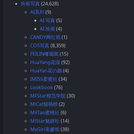
所有写真
(24,628)
AI系列
(9)
AI 写真
(5)
AI 绘画
(4)
CANDY网红馆
(1)
COS写真
(8,359)
FEILIN嗲囡囡
(15)
HuaYang花漾
(92)
HuaYan花の颜
(4)
IMISS爱蜜社
(34)
Lookbook
(76)
MFStar模范学院
(30)
MiCat猫萌榜
(2)
MiiTao蜜桃社
(6)
MiStar魅妍社
(14)
MyGirl美媛馆
(38)