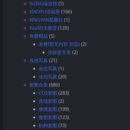
RUISG瑞丝馆
(1)
XIAOYU语画界
(166)
XINGYAN星颜社
(1)
YouMi尤蜜荟
(120)
免费精品
(5)
未整理(无内容 别选)
(2)
无标签文章
(2)
其他写真
(21)
杂志写真
(1)
泳池写真
(20)
套图合集
(680)
COS套图
(283)
其他套图
(2)
微博套图
(199)
微密套图
(123)
机构套图
(73)