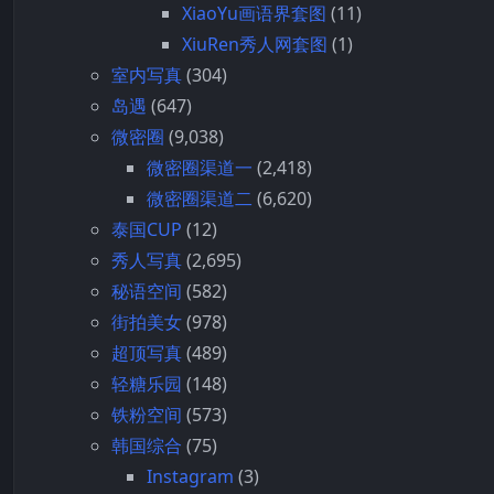
XiaoYu画语界套图
(11)
XiuRen秀人网套图
(1)
室内写真
(304)
岛遇
(647)
微密圈
(9,038)
微密圈渠道一
(2,418)
微密圈渠道二
(6,620)
泰国CUP
(12)
秀人写真
(2,695)
秘语空间
(582)
街拍美女
(978)
超顶写真
(489)
轻糖乐园
(148)
铁粉空间
(573)
韩国综合
(75)
Instagram
(3)