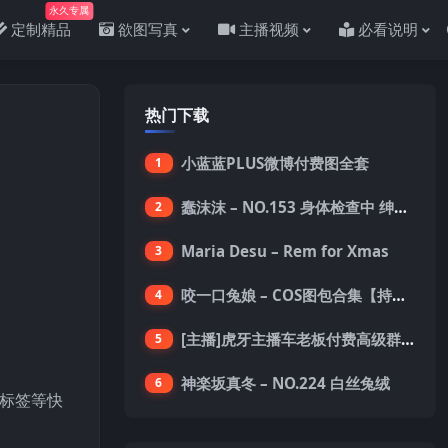
永久专属
定制精品
欲图写真
主播视频
必看说明
热门下载
小蓝蓝PLUS微博付费图全套
1
蠢沫沫 – NO.153 身体检查中 绅士版 [150P-1.4G]
2
Maria Desu – Rem for Xmas
3
咬一口兔娘 – COS图包合集【持续更新中】
4
[主播]虎牙主播车老板付费高级群真空内衣极限定制8分19
5
神楽坂真冬 – NO.224 白丝兔绒
6
标签等快