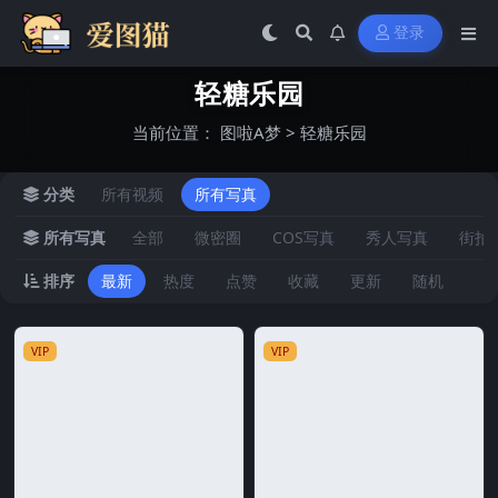
登录
轻糖乐园
当前位置：
图啦A梦
>
轻糖乐园
分类
所有视频
所有写真
所有写真
全部
微密圈
COS写真
秀人写真
街拍
排序
最新
热度
点赞
收藏
更新
随机
VIP
VIP