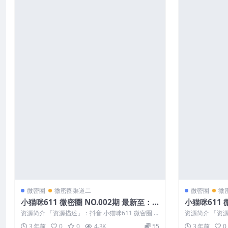
微密圈
微密圈渠道二
微密圈
微
小猫咪611 微密圈 NO.002期 最新至：2
小猫咪611 
023.5.17
资源简介 「资源描述」：抖音 小猫咪611 微密圈 N
资源简介 「资源
O.002期 【26P】最...
O.001期 【21P】
3 年前
0
0
4.3K
55
3 年前
0