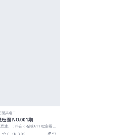
密圈渠道二
微密圈 NO.001期
描述」：抖音 小猫咪611 微密圈 N
 ...
0
3.9K
57