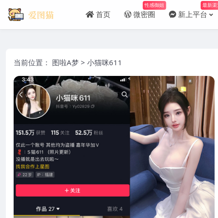
性感御姐
最新渠
首页
微密圈
新上平台
当前位置：
图啦A梦
>
小猫咪611