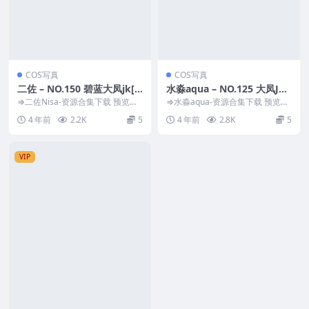
COS写真
COS写真
二佐 – NO.150 碧蓝大凤jk[2
水淼aqua – NO.125 大凤JK
1P-579MB]
[71P-87MB]
⇒二佐Nisa-资源合集下载 预览图
⇒水淼aqua-资源合集下载 预览图
片 资源简介 「资源名称」：二佐
片 资源简介 「资源名称」：水淼a
4 年前
2.2K
5
4 年前
2.8K
5
– NO....
qua –...
VIP