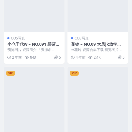
COS写真
COS写真
小仓千代w – NO.091 碧蓝航
花铃 – NO.09 大凤jk放学后
线 大凤JK[45P-173MB]
风纪委员 [71P-872MB]
预览图片 资源简介 「资源名
⇒花铃-资源合集下载 预览图片 资
称」：小仓千代w – NO.091 碧蓝
源简介 「资源名称」：花铃 – NO.
2 年前
843
5
4 年前
2.4K
5
航线 大凤J...
09 大...
VIP
VIP