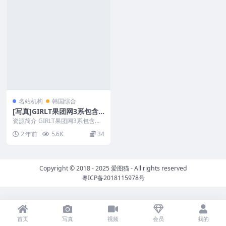
名站机构
韩国综合
[写真]GIRLT果团网3系包含
投稿作品/熊川纪信001-216
资源简介 GIRLT果团网3系包含投
期[97.35G]
稿作品/熊川纪信001-216期[97.3
2 年前
5.6K
34
5...
Copyright © 2018 - 2025
爱图猫
- All rights reserved
粤ICP备2018115978号
首页
写真
视频
会员
我的