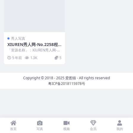
秀人写真
XIUREN秀人网-No.2258程
慧娴Phoebe[47P/126MB]
「资源名称」：XIUREN秀人网-N
o.2258程慧娴Phoebe[47P/12...
5 年前
1.3K
5
Copyright © 2018 - 2025
爱图猫
- All rights reserved
粤ICP备2018115978号
首页
写真
视频
会员
我的