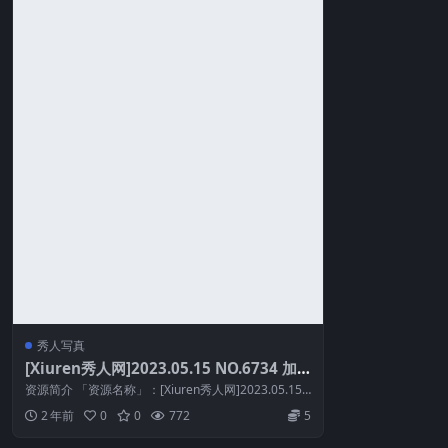
秀人写真
[Xiuren秀人网]2023.05.15 NO.6734 加
朵babe[71+1P／612MB]
资源简介 「资源名称」：[Xiuren秀人网]2023.05.15
NO.673...
2 年前
0
0
772
5