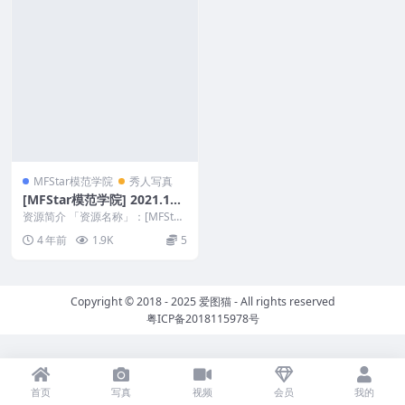
MFStar模范学院
秀人写真
[MFStar模范学院] 2021.10.
18 VOL.536 佳佳崽崽 眼镜O
资源简介 「资源名称」：[MFStar
L系列
模范学院] 2021.10.18 VOL....
4 年前
1.9K
5
Copyright © 2018 - 2025
爱图猫
- All rights reserved
粤ICP备2018115978号
首页
写真
视频
会员
我的