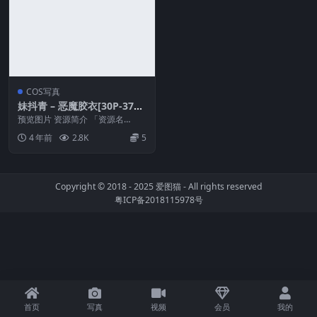
COS写真
妹抖青 – 恶魔胶衣[30P-375
MB]
预览图片 资源简介 「资源名
称」：妹抖青 – 恶魔胶衣[30P-375
4 年前
2.8K
5
MB]「水...
Copyright © 2018 - 2025
爱图猫
- All rights reserved
粤ICP备2018115978号
首页
写真
视频
会员
我的