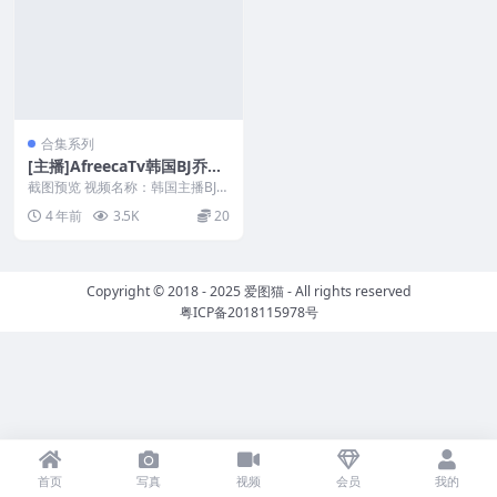
合集系列
[主播]AfreecaTv韩国BJ乔米
21年9.11月精选舞蹈合集[55
截图预览 视频名称：韩国主播BJ乔
v/12.6G]
米21年9.11月精选舞蹈合集/p>
4 年前
3.5K
20
文...
Copyright © 2018 - 2025
爱图猫
- All rights reserved
粤ICP备2018115978号
首页
写真
视频
会员
我的