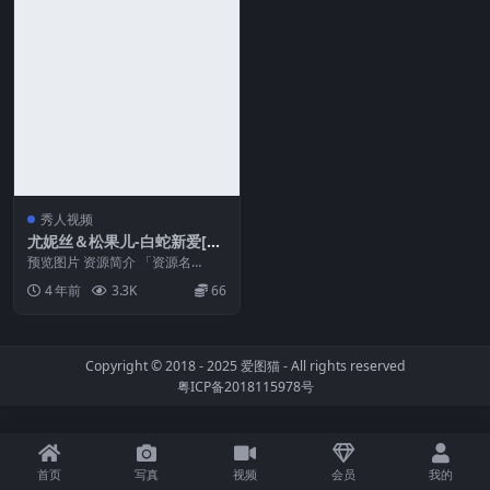
秀人视频
尤妮丝＆松果儿-白蛇新爱[58
P1V-1.13G]
预览图片 资源简介 「资源名
称」：尤妮丝＆松果儿-白蛇新爱
4 年前
3.3K
66
[58P1V-1.13...
Copyright © 2018 - 2025
爱图猫
- All rights reserved
粤ICP备2018115978号
首页
写真
视频
会员
我的