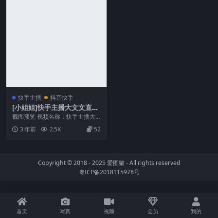
快手主播
抖音快手
[小姐姐]快手主播大文文直播
表情舞合集[40V/3.6G]
截图预览 视频名称：快手主播大
文文直播表情舞合集 视频大小：4
3 年前
2.5K
52
0V/3.6G 解...
Copyright © 2018 - 2025
爱图猫
- All rights reserved
粤ICP备2018115978号
首页
写真
视频
会员
我的