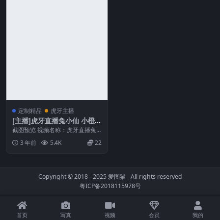
定制精品
虎牙主播
[主播]虎牙直播兔小仙 小橙子
定制钞票枪舞蹈合集[26V/2.7
截图预览 视频名称：虎牙直播兔
3G]
小仙 小橙子定制钞票枪舞蹈合集
3 年前
5.4K
22
视频大小：26V/...
Copyright © 2018 - 2025
爱图猫
- All rights reserved
粤ICP备2018115978号
首页
写真
视频
会员
我的