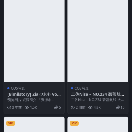
COS写真
COS写真
[Bimilstory] Zia (지아) Vol.
二佐Nisa – NO.234 碧蓝航
10 – MZ office freshman [9
线-大凤·原皮
预览图片 资源简介 「资源名
二佐Nisa – NO.234 碧蓝航线-大凤
5P3V-5.45G]
称」：[Bimilstory] Zia (지아) V...
·原皮 资源简介 「资源名称」：
3 年前
1.5K
5
2 周前
4.9K
15
二...
VIP
VIP