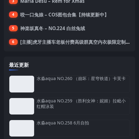
Maria Desu – Rem for Xmas
3
咬一口兔娘 – COS图包合集【持续更新中】
4
神楽坂真冬 – NO.224 白丝兔绒
5
[主播]虎牙主播车老板付费高级群真空内衣极限定制8分19
6
最近更新
水淼aqua NO.260 （崩坏：星穹铁道）卡芙卡
水淼aqua NO.259 （胜利女神：妮姬）拉毗小
红帽泳装
水淼aqua NO.258 6月自拍