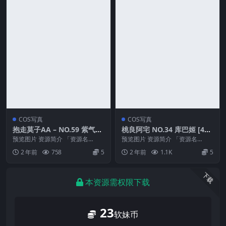
COS写真
COS写真
抱走莫子AA – NO.59 紫气东
桃良阿宅 NO.34 库巴姬 [41P
来[92P18V-2.25G]
-349MB]
预览图片 资源简介 「资源名
预览图片 资源简介 「资源名
称」：抱走莫子AA – NO.59 紫气
称」：桃良阿宅 NO.34 库巴姬 [41
2 年前
758
5
2 年前
1.1K
5
东来[92P...
P-349...
下载
本资源需权限下载
23
软妹币