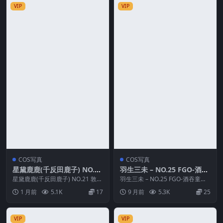
VIP
VIP
COS写真
COS写真
星黛鹿鹿(千反田鹿子) NO.21
羽生三未 – NO.25 FGO-酒吞
敦煌舞姬
童子女仆
星黛鹿鹿(千反田鹿子) NO.21 敦煌
羽生三未 – NO.25 FGO-酒吞童子
舞姬 资源简介 「资源名称」：星
女仆 资源简介 「资源名称」：羽
1 月前
5.1K
17
9 月前
5.3K
25
黛鹿鹿(...
生三未...
VIP
VIP