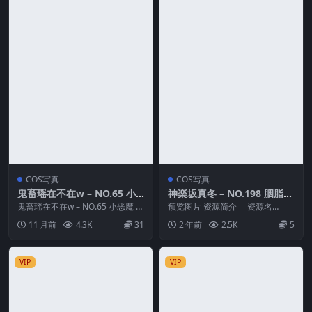
COS写真
COS写真
鬼畜瑶在不在w – NO.65 小
神楽坂真冬 – NO.198 胭脂丝
恶魔
滑 [75P2V-425MB]
鬼畜瑶在不在w – NO.65 小恶魔 资
预览图片 资源简介 「资源名
源简介 「资源名称」：鬼畜瑶在
称」：神楽坂真冬 – NO.198 胭脂
11 月前
4.3K
31
2 年前
2.5K
5
不在w ...
丝滑 [75...
VIP
VIP