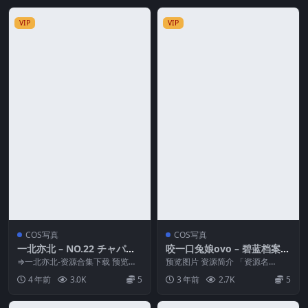
VIP
VIP
COS写真
COS写真
一北亦北 – NO.22 チャパエ
咬一口兔娘ovo – 碧蓝档案·
フ 縛られし白騎兵 [33P-21
妃咲&胭脂 [85P1V-1.71G]
⇒一北亦北-资源合集下载 预览图
预览图片 资源简介 「资源名
MB]
片 资源简介 「资源名称」：一北
称」：咬一口兔娘ovo – 碧蓝档案·
4 年前
3.0K
5
3 年前
2.7K
5
亦北 – NO....
妃咲&...