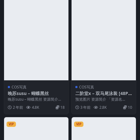
COS写真
COS写真
晚苏susu – 蝴蝶黑丝
二阶堂x – 双马尾泳装 [48P3
V-162M]
晚苏susu – 蝴蝶黑丝 资源简介
预览图片 资源简介 「资源名
「资源名称」：晚苏susu – 蝴蝶黑
称」：二阶堂x – 双马尾泳装 [48P
2 年前
4.8K
18
3 年前
2.8K
10
丝[...
3V-162...
VIP
VIP