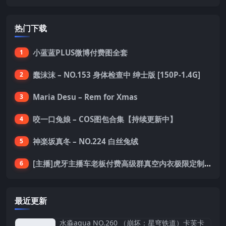
热门下载
小蓝蓝PLUS微博付费图全套
1
蠢沫沫 – NO.153 身体检查中 绅士版 [150P-1.4G]
2
Maria Desu – Rem for Xmas
3
咬一口兔娘 – COS图包合集【持续更新中】
4
神楽坂真冬 – NO.224 白丝兔绒
5
[主播]虎牙主播车老板付费高级群真空内衣极限定制8分19
6
最近更新
水淼aqua NO.260 （崩坏：星穹铁道）卡芙卡