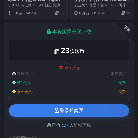
绣球花
Quan冉有点饿 NO.41 朝凪 资源简
皮皮奶可可爱了啦 NO.066 绣球花
介 「资源名称」：Quan冉有点饿
资源简介 「资源名称」：皮皮奶
4 月前
4.4K
30
8 月前
4.5K
11
N...
可可爱了啦...
下载
本资源需权限下载
23
软妹币
VIP折扣
普通用户:
不可购买
VIP会员:
免费
永久会员:
免费
登录后购买
已有
537
人解锁下载