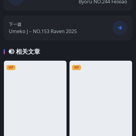
Byoru NO.244 Feixiao
下一篇
Umeko J – NO.153 Raven 2025
相关文章
VIP
VIP