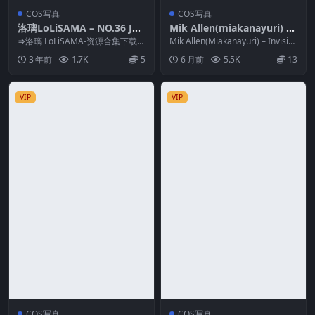
COS写真
COS写真
洛璃LoLiSAMA – NO.36 JK
Mik Allen(miakanayuri) – I
[62P-287MB]
nvisigal
⇒洛璃 LoLiSAMA-资源合集下载
Mik Allen(Miakanayuri) – Invisig
预览图片 资源简介 「资源名
al 资源简介 ...
3 年前
1.7K
5
6 月前
5.5K
13
称」：洛璃L...
VIP
VIP
COS写真
COS写真