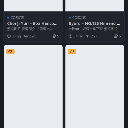
COS写真
COS写真
Choi Ji Yun – Boa Hancock
Byoru – NO.126 Himeno [4
[28P-43M]
9P5V-864MB]
预览图片 资源简介 「资源名
⇒Byoru-资源合集下载 预览图片
称」：Choi Ji Yun – Boa Hanco...
资源简介 「资源名称」：Byoru –
3 年前
2.9K
5
3 年前
2.9K
5
N...
VIP
VIP