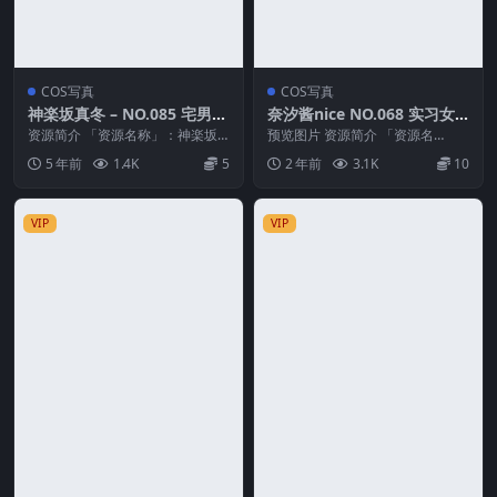
COS写真
COS写真
神楽坂真冬 – NO.085 宅男福
奈汐酱nice NO.068 实习女
利兔女郎与钢管《バニーバブ
警[82P3V-248MB]
资源简介 「资源名称」：神楽坂
预览图片 资源简介 「资源名
ル》[150P2V-828MB]
真冬 – NO.085 宅男福利兔女郎与
称」：奈汐酱nice NO.068 实习女
5 年前
1.4K
5
2 年前
3.1K
10
钢管《バニ...
警[82P...
VIP
VIP