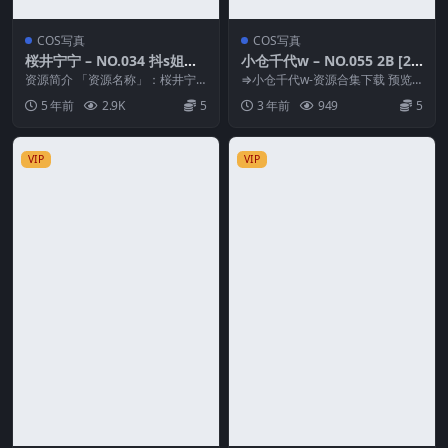
COS写真
COS写真
桜井宁宁 – NO.034 抖s姐姐
小仓千代w – NO.055 2B [20
[100P3V-430MB]
P-122M]
资源简介 「资源名称」：桜井宁
⇒小仓千代w-资源合集下载 预览
宁 – NO.034 抖s姐姐[100P3V-4
图片 资源简介 「资源名称」：小
5 年前
2.9K
5
3 年前
949
5
3...
仓千代w – N...
VIP
VIP