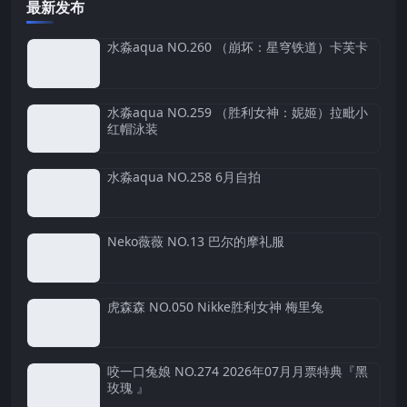
最新发布
水淼aqua NO.260 （崩坏：星穹铁道）卡芙卡
水淼aqua NO.259 （胜利女神：妮姬）拉毗小
红帽泳装
水淼aqua NO.258 6月自拍
Neko薇薇 NO.13 巴尔的摩礼服
虎森森 NO.050 Nikke胜利女神 梅里兔
咬一口兔娘 NO.274 2026年07月月票特典『黑
玫瑰 』