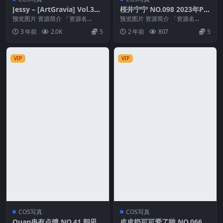
Jessy – [ArtGravia] Vol.319
桜井宁宁 NO.098 2023年Par
[86P-121MB]
tme 02月会员订阅 [33P-171
预览图片 资源简介 「资源名
预览图片 资源简介 「资源名
称」：Jessy – [ArtGravia] Vol...
M]
称」：桜井宁宁 NO.098 2023年P
3 年前
2.0K
5
2 年前
807
5
artme...
VIP
VIP
COS写真
COS写真
Quan冉有点饿 NO.41 朝凪
皮皮奶可可爱了啦 NO.066