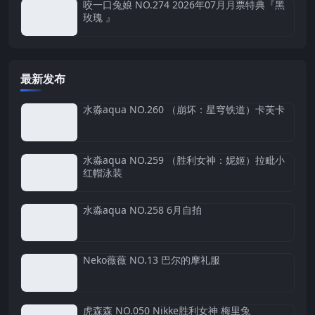
咬一口兔娘 NO.274 2026年07月月票特典『黑
玫瑰 』
最新发布
水淼aqua NO.260 （崩坏：星穹铁道）卡芙卡
水淼aqua NO.259 （胜利女神：妮姬）拉毗小
红帽泳装
水淼aqua NO.258 6月自拍
Neko薇薇 NO.13 巴尔的摩礼服
虎森森 NO.050 Nikke胜利女神 梅里兔