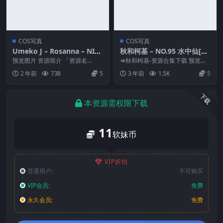
COS写真
COS写真
Umeko J – Rosanna – NIK
秋和柯基 – NO.95 水中仙[46
KE[50P-478MB]
P-530MB]
预览图片 资源简介 「资源名
⇒秋和柯基-资源合集下载 预览图
称」：Umeko J – Rosanna – NI
片 资源简介 「资源名称」：秋和
2 年前
738
5
3 年前
1.5K
5
K...
柯基 – NO....
下载
本资源需权限下载
11
软妹币
VIP折扣
普通用户:
不可购买
VIP会员:
免费
永久会员:
免费