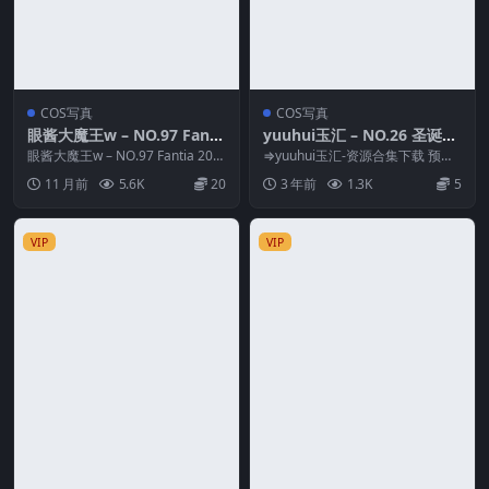
COS写真
COS写真
眼酱大魔王w – NO.97 Fanti
yuuhui玉汇 – NO.26 圣诞特
a 2025年08月订阅
辑-尼尔·机械纪元 自拍包 [10
眼酱大魔王w – NO.97 Fantia 202
⇒yuuhui玉汇-资源合集下载 预览
5年08月订阅 资源简介 「资...
2P-466MB]
图片 资源简介 「资源名称」：yuu
11 月前
5.6K
20
3 年前
1.3K
5
hui...
VIP
VIP