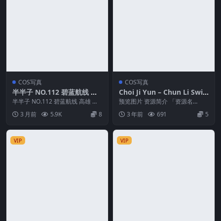
COS写真
COS写真
半半子 NO.112 碧蓝航线 高
Choi Ji Yun – Chun Li Swin
雄 武人的心法素养
suit [27P-234M]
半半子 NO.112 碧蓝航线 高雄 武
预览图片 资源简介 「资源名
人的心法素养 资源简介 「资源名
称」：Choi Ji Yun – Chun Li S...
3 月前
5.9K
8
3 年前
691
5
称」：半...
VIP
VIP