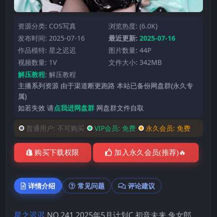
资源分类:
COS写真
浏览热度: (6.0K)
发布时间: 2025-07-16
最近更新:
2025-07-16
作品模特:
星之迟迟
图片数量: 44P
视频数量: 1V
文件大小: 342MB
解压教程
:
解压教程
主播系列资源 由于渠道断更跑路 本站已备份网盘群(永久专
属)
如若失效 请
点我进网盘群
网盘群文件自取
普通用户:
不可购买
VIP会员:
免费
永久会员:
免费
购买下载权限
加入永久会员(推荐)🔥
详情介绍
常见问题
评论建议
星之迟迟
NO.241 2025年5月计划C 初音未来 兔女郎