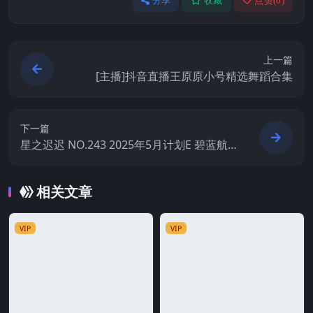
分享
收藏
点赞(
0
)
上一篇
[主播]抖音直播王原原小号精选舞蹈合集
下一篇
星之迟迟 NO.243 2025年5月计划E 碧蓝航
线 建武
相关文章
VIP
VIP