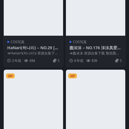
COS写真
COS写真
HaNari(하나리) – NO.29 [LE
蠢沫沫 – NO.176 沫沫真爱版
EHEE EXPRESS] – LEHF-127
日常睡裙[40P-325MB]
⇒Hanari\(하나리\)-资源合集下载
⇒蠢沫沫-资源合集下载 预览图片
[75P-96M]
预览图片 资源简介 「资源名
资源简介 「资源名称」：蠢沫沫 –
3 年前
494
5
4 年前
839
5
称」：H...
NO.17...
VIP
VIP