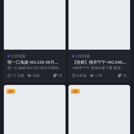
COS写真
COS写真
咬一口兔娘 NO.230 08月月
【抢鲜】桜井宁宁–NO.046
票特典-『顶级接待』
纯洁巫女 [61P-1.03GB]
咬一口兔娘 NO.230 08月月票特
⇒桜井宁宁-资源合集下载 预览图
典-『顶级接待』 资源简介 「资源
片 资源简介 「资源名称」：桜井
11 月前
5.9K
18
4 年前
1.7K
10
名称」：...
宁宁–NO.04...
VIP
VIP