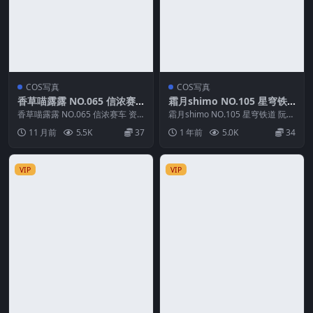
COS写真
COS写真
香草喵露露 NO.065 信浓赛
霜月shimo NO.105 星穹铁
车
道 阮梅
香草喵露露 NO.065 信浓赛车 资
霜月shimo NO.105 星穹铁道 阮梅
源简介 「资源名称」：香草喵露
资源简介 「资源名称」：霜月sh
11 月前
5.5K
37
1 年前
5.0K
34
露 NO.0...
i...
VIP
VIP