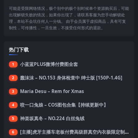
可能是受限网络情况，极个别中的极个别时候单个资源购买后，可能
出现解锁失败的情况，如果你出现了，请联系客服为您手动解锁处
理，本站不会坑任何人一分钱。 由于会员属于虚拟商品，具有可复
制性，可传播性，一旦生效，不接受任何形式的退款。
热门下载
小蓝蓝PLUS微博付费图全套
1
蠢沫沫 – NO.153 身体检查中 绅士版 [150P-1.4G]
2
Maria Desu – Rem for Xmas
3
咬一口兔娘 – COS图包合集【持续更新中】
4
神楽坂真冬 – NO.224 白丝兔绒
5
[主播]虎牙主播车老板付费高级群真空内衣极限定制8分19
6