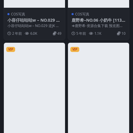
COS写真
COS写真
小容仔咕咕咕w – NO.029 逆
鹿野希–NO.06 小奶牛 [113P
JK
4V-319MB]
小容仔咕咕咕w – NO.029 逆JK 资
⇒鹿野希-资源合集下载 预览图片
源简介 「资源名称」：小容仔咕
资源简介 「资源名称」：鹿野希–
2 年前
6.0K
49
5 年前
1.1K
10
咕咕w...
NO.06 小...
VIP
VIP