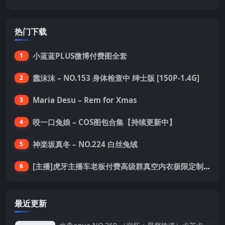
热门下载
小蓝蓝PLUS微博付费图全套
1
蠢沫沫 – NO.153 身体检查中 绅士版 [150P-1.4G]
2
Maria Desu – Rem for Xmas
3
咬一口兔娘 – COS图包合集【持续更新中】
4
神楽坂真冬 – NO.224 白丝兔绒
5
[主播]虎牙主播车老板付费高级群真空内衣极限定制8分19
6
最近更新