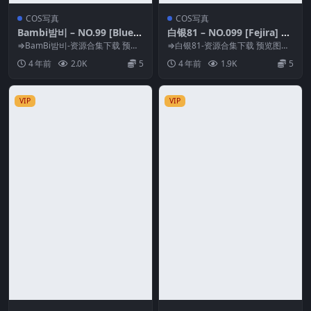
COS写真
COS写真
Bambi밤비 – NO.99 [Blueca
白银81 – NO.099 [Fejira] 白
ke] – Hancock [242P-2.97G
銀silver SVR-FAN-051 [162
⇒BamBi밤비-资源合集下载 预览
⇒白银81-资源合集下载 预览图片
B]
图片 资源简介 「资源名称」：Ba
P-254MB]
资源简介 「资源名称」：白银81 –
4 年前
2.0K
5
4 年前
1.9K
5
mbi밤비...
NO....
VIP
VIP