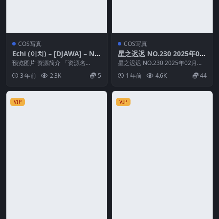
COS写真
COS写真
Echi (이치) – [DJAWA] – NO.
星之迟迟 NO.230 2025年02
340 Maid Mansion Nº3 + [9
月计划F NIKKE毒蛇泳装
预览图片 资源简介 「资源名
星之迟迟 NO.230 2025年02月计
1P-2.26G]
称」：Echi (이치) – [DJAWA] –
划F NIKKE毒蛇泳装 资源简介 「...
3 年前
2.3K
5
1 年前
4.6K
44
N...
VIP
VIP