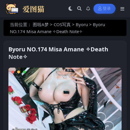
登录
当前位置：
图啦A梦
>
COS写真
>
Byoru
>
Byoru
NO.174 Misa Amane ✧Death Note✧
Byoru NO.174 Misa Amane ✧Death
Note✧