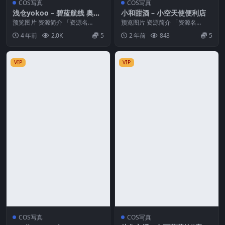
COS写真
COS写真
浅仓yokoo – 碧蓝航线 奥古
小和甜酒 – 小空天使便利店
斯特 女仆 (August – Azur L
预览图片 资源简介 「资源名
预览图片 资源简介 「资源名
ane) [30P-292MB]
称」：浅仓yokoo – 碧蓝航线 奥古
称」：小和甜酒 – 小空天使便利店
4 年前
2.0K
5
2 年前
843
5
斯特 女仆 ...
[115P1V-...
VIP
VIP
COS写真
COS写真