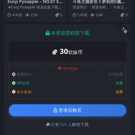
Eunji Pyoapple – NO.07 Eu
斗鱼主播@在下萝莉控ii魔王f
nji’s Digital Photobook [2
go电子版图包[24P/7.5MB]
⇒Eunji Pyoapple-资源合集下载
资源简介 「资源名称」：斗鱼主
022-2 HOME] [201P1V-857
预览图片 资源简介 「资源名
播@在下萝莉控ii魔王fgo电子版图
4 年前
2.5K
5
5 年前
2.4K
3
称」：...
包「资源大小」...
M]
下载
本资源需权限下载
30
软妹币
VIP折扣
普通用户:
不可购买
VIP会员:
免费
永久会员:
免费
登录后购买
已有
531
人解锁下载