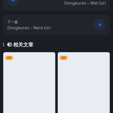
Dongeuran – Wet Girl
下一篇
Dongeuran – Nerd Girl
相关文章
VIP
VIP