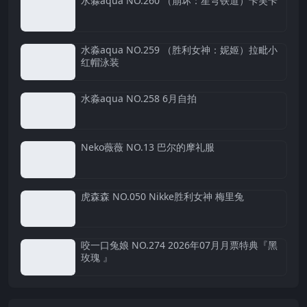
水淼aqua NO.260 （崩坏：星穹铁道）卡芙卡
水淼aqua NO.259 （胜利女神：妮姬）拉毗小
红帽泳装
水淼aqua NO.258 6月自拍
Neko薇薇 NO.13 巴尔的摩礼服
虎森森 NO.050 Nikke胜利女神 梅里兔
咬一口兔娘 NO.274 2026年07月月票特典『黑
玫瑰 』