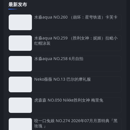
最新发布
水淼aqua NO.260 （崩坏：星穹铁道）卡芙卡
水淼aqua NO.259 （胜利女神：妮姬）拉毗小
红帽泳装
水淼aqua NO.258 6月自拍
Neko薇薇 NO.13 巴尔的摩礼服
虎森森 NO.050 Nikke胜利女神 梅里兔
咬一口兔娘 NO.274 2026年07月月票特典『黑
玫瑰 』