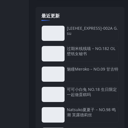
最近更新
[LEEHEE_EXPRESS]-002A G.
su
过期米线线喵 – NO.182 OL
壁纸女秘书
魅瞳Meroko – NO.09 甘古特
可可小白兔 NO.18 生日限定
一起做蛋糕吗
Natsuko夏夏子 – NO.98 鸣
潮 芙露德莉丝