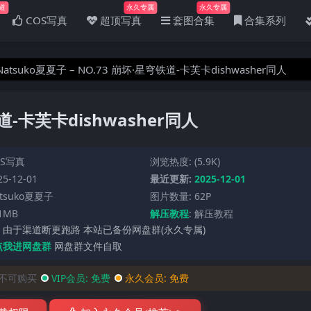
道
永久专属
永久专属
COS写真
超顶写真
套图合集
合集系列
Natsuko夏夏子 – NO.73 崩坏·星穹铁道-卡芙卡dishwasher同人
铁道-卡芙卡dishwasher同人
OS写真
浏览热度: (5.9K)
5-12-01
最近更新:
2025-12-01
tsuko夏夏子
图片数量: 62P
1MB
解压教程
:
解压教程
 由于渠道断更跑路 本站已备份网盘群(永久专属)
点我进网盘群
网盘群文件自取
不可购买
VIP会员:
免费
永久会员:
免费