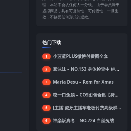
理，本站不会坑任何人一分钱。 由于会员属于
虚拟商品，具有可复制性，可传播性，一旦生
效，不接受任何形式的退款。
热门下载
小蓝蓝PLUS微博付费图全套
1
蠢沫沫 – NO.153 身体检查中 绅士版 [150P-1.4G]
2
Maria Desu – Rem for Xmas
3
咬一口兔娘 – COS图包合集【持续更新中】
4
[主播]虎牙主播车老板付费高级群真空内衣极限定制8分19
5
神楽坂真冬 – NO.224 白丝兔绒
6