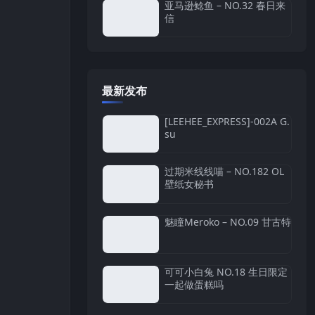
亚马逊鲶鱼 – NO.32 春日来
信
最新发布
[LEEHEE_EXPRESS]-002A G.
su
过期米线线喵 – NO.182 OL
壁纸女秘书
魅瞳Meroko – NO.09 甘古特
可可小白兔 NO.18 生日限定
一起做蛋糕吗