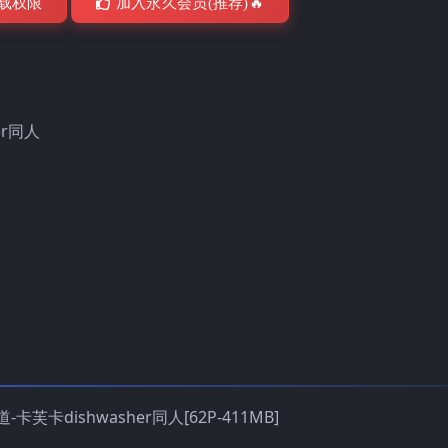
载权限
加入永久会员(推荐)🔥
er同人
-卡芙卡dishwasher同人[62P-411MB]