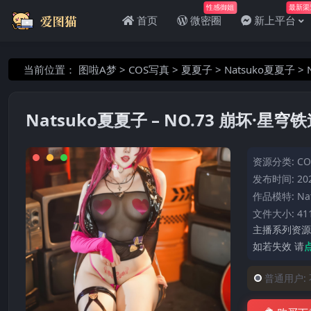
性感御姐
最新渠
首页
微密圈
新上平台
当前位置：
图啦A梦
>
COS写真
>
夏夏子
>
Natsuko夏夏子
>
Natsuko夏夏子 – NO.73 崩坏·星穹
资源分类:
C
发布时间: 202
作品模特:
Na
文件大小: 41
主播系列资源
如若失效 请
普通用户: