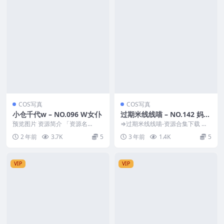
COS写真
COS写真
小仓千代w – NO.096 W女仆
过期米线线喵 – NO.142 妈妈
子2 [59P-419MB]
预览图片 资源简介 「资源名
⇒过期米线线喵-资源合集下载 预
称」：小仓千代w – NO.096 W女
览图片 资源简介 「资源名称」：
2 年前
3.7K
5
3 年前
1.4K
5
仆 [45P...
过期米线线喵 –...
VIP
VIP