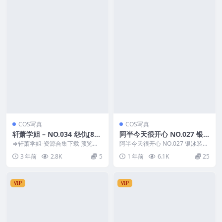
COS写真
COS写真
轩萧学姐 – NO.034 怨仇[80P
阿半今天很开心 NO.027 银
2V-882MB]
泳装
⇒轩萧学姐-资源合集下载 预览图
阿半今天很开心 NO.027 银泳装
片 资源简介 「资源名称」：轩萧
资源简介 「资源名称」：阿半今
3 年前
2.8K
5
1 年前
6.1K
25
学姐 – NO....
天很开心 N...
VIP
VIP