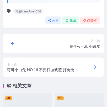
雨波HaneAme-COS
分享
收藏
点赞(
0
)
上一篇
葛生w – 2b小恶魔
下一篇
可可小白兔 NO.16 不要打游戏惹 打兔兔
相关文章
VIP
VIP