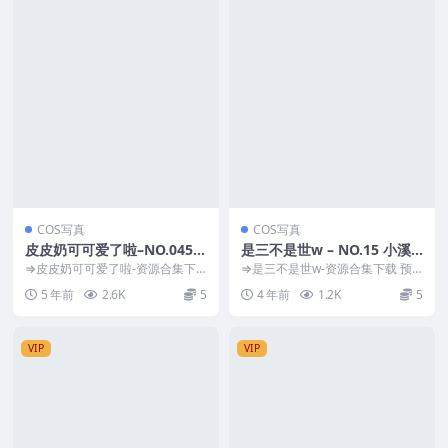
COS写真
COS写真
皮皮奶可可爱了啦–NO.045 V
是三不是世w – NO.15 小溪
ol.29 圣诞痴女 [60P1V-1.12
竞泳[47P-2.73GB]
⇒皮皮奶可可爱了啦-资源合集下
⇒是三不是世w-资源合集下载 预
GB]
载 预览图片 资源简介 「资源名
览图片 资源简介 「资源名称」：
5 年前
2.6K
5
4 年前
1.2K
5
称」：皮皮奶可可爱...
是三不是世w –...
VIP
VIP