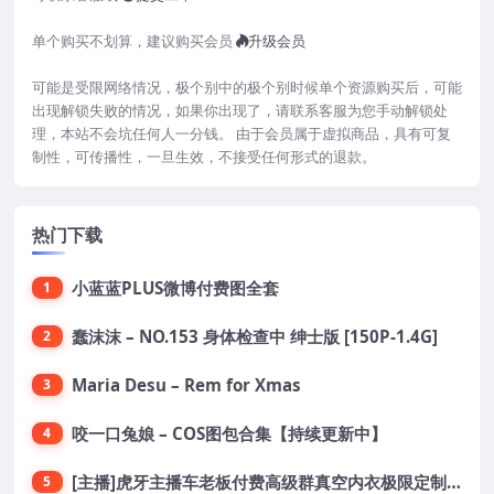
单个购买不划算，建议购买会员
升级会员
可能是受限网络情况，极个别中的极个别时候单个资源购买后，可能
出现解锁失败的情况，如果你出现了，请联系客服为您手动解锁处
理，本站不会坑任何人一分钱。 由于会员属于虚拟商品，具有可复
制性，可传播性，一旦生效，不接受任何形式的退款。
热门下载
小蓝蓝PLUS微博付费图全套
1
蠢沫沫 – NO.153 身体检查中 绅士版 [150P-1.4G]
2
Maria Desu – Rem for Xmas
3
咬一口兔娘 – COS图包合集【持续更新中】
4
[主播]虎牙主播车老板付费高级群真空内衣极限定制8分19
5