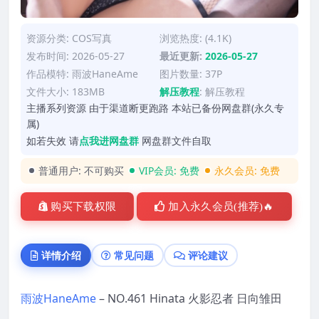
资源分类:
COS写真
浏览热度: (4.1K)
发布时间: 2026-05-27
最近更新:
2026-05-27
作品模特:
雨波HaneAme
图片数量: 37P
文件大小: 183MB
解压教程
:
解压教程
主播系列资源 由于渠道断更跑路 本站已备份网盘群(永久专
属)
如若失效 请
点我进网盘群
网盘群文件自取
普通用户:
不可购买
VIP会员:
免费
永久会员:
免费
购买下载权限
加入永久会员(推荐)🔥
详情介绍
常见问题
评论建议
雨波HaneAme
– NO.461 Hinata 火影忍者 日向雏田