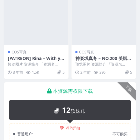
COS写真
COS写真
[PATREON] Rina – With yo
神楽坂真冬 – NO.200 美脚调
u [54P2V-581M]
教
预览图片 资源简介 「资源名
预览图片 资源简介 「资源名
称」：[Patreon] Rina – With y...
称」：神楽坂真冬 – NO.200 美脚
3 年前
1.5K
5
2 年前
396
5
调教 [75...
下载
本资源需权限下载
12
软妹币
VIP折扣
普通用户:
不可购买