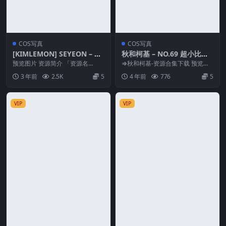
COS写真
COS写真
[KIMLEMON] SEYEON – Vo
秋和柯基 – NO.69 超小比基
l.03 [64P-297M]
尼 [50P1V-1.18GB]
预览图片 资源简介 「资源名
⇒秋和柯基-资源合集下载 预览图
称」：[KIMLEMON] SEYEON – V
片 资源简介 「资源名称」：秋和
3 年前
2.5K
5
4 年前
776
5
ol...
柯基 – NO....
VIP
VIP