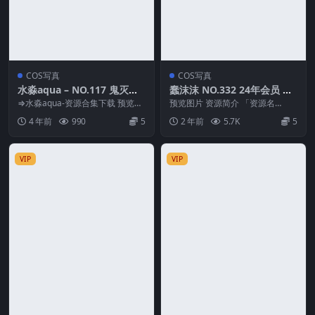
COS写真
COS写真
水淼aqua – NO.117 鬼灭之
蠢沫沫 NO.332 24年会员 原
刃 上弦陆堕姬 [83P-99MB]
神 甘雨旗袍
⇒水淼aqua-资源合集下载 预览图
预览图片 资源简介 「资源名
片 资源简介 「资源名称」：水淼a
称」：蠢沫沫 NO.332 24年会员
4 年前
990
5
2 年前
5.7K
5
qua –...
原神 甘雨旗...
VIP
VIP