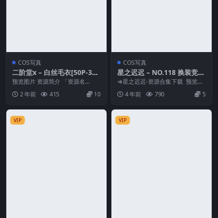
COS写真
COS写真
二阶堂x – 白丝毛衣[50P-356
星之迟迟 – NO.118 换装竞泳
M]
[88P-523MB]
预览图片 资源简介 「资源名
⇒星之迟迟-资源合集下载 预览图
称」：二阶堂x – 白丝毛衣[50P-35
片 资源简介 「资源名称」：星之
2 年前
415
10
4 年前
790
5
6M]「版...
迟迟 – NO...
VIP
VIP