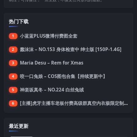
热门下载
小蓝蓝PLUS微博付费图全套
1
蠢沫沫 – NO.153 身体检查中 绅士版 [150P-1.4G]
2
Maria Desu – Rem for Xmas
3
咬一口兔娘 – COS图包合集【持续更新中】
4
神楽坂真冬 – NO.224 白丝兔绒
5
[主播]虎牙主播车老板付费高级群真空内衣极限定制8分19
6
最近更新