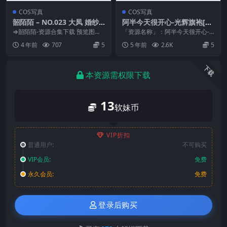
COS写真
COS写真
韶陌陌 – NO.023 大凤 婚纱
阿半今天很开心-光辉旗袍[33
[18P-182MB]
P/144MB]
⇒韶陌陌-资源合集下载 预览图片
「资源名称」：阿半今天很开心-
资源简介 「资源名称」：韶陌陌 –
光辉旗袍[33P/144MB]「水印说
4 年前
707
5
5 年前
2.6K
5
NO.02...
明」：预览图...
下载
本资源需权限下载
13
软妹币
VIP折扣
普通用户:
不可购买
VIP会员:
免费
永久会员:
免费
登录后购买