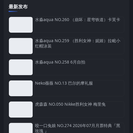
最新发布
水淼aqua NO.260 （崩坏：星穹铁道）卡芙卡
水淼aqua NO.259 （胜利女神：妮姬）拉毗小
红帽泳装
水淼aqua NO.258 6月自拍
Neko薇薇 NO.13 巴尔的摩礼服
虎森森 NO.050 Nikke胜利女神 梅里兔
咬一口兔娘 NO.274 2026年07月月票特典『黑
玫瑰 』