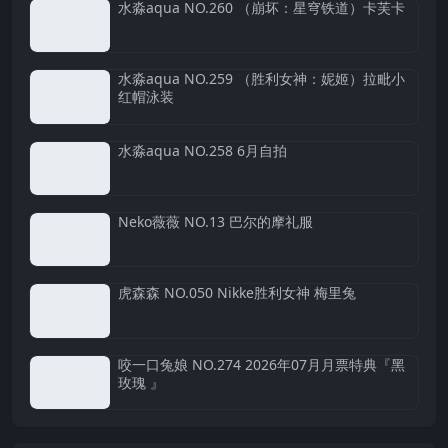
水淼aqua NO.260 （崩坏：星穹铁道）卡芙卡
水淼aqua NO.259 （胜利女神：妮姬）拉毗小
红帽泳装
水淼aqua NO.258 6月自拍
Neko薇薇 NO.13 巴尔的摩礼服
虎森森 NO.050 Nikke胜利女神 梅里兔
咬一口兔娘 NO.274 2026年07月月票特典『黑
玫瑰 』