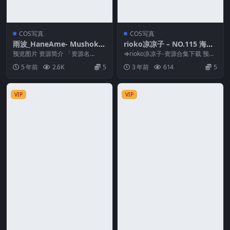
COS写真
COS写真
雨波_HaneAme- Mushoku
rioko凉凉子 – NO.115 海伦
Tensei_Ghislaine_無職轉生_
礼服[48P14V-1.31GB]
预览图片 资源简介 「资源名
⇒rioko凉凉子-资源合集下载 预览
基列奴[30P-71MB]
称」：雨波_HaneAme- Mushoku
图片 资源简介 「资源名称」：rio
5 年前
2.6K
5
3 年前
614
5
Ten...
ko凉...
VIP
VIP