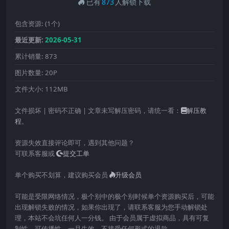
已有
873
人解锁下载
包含资源:
(1个)
最近更新:
2026-05-31
累计销量:
873
图片数量:
20P
文件大小:
112MB
文件损坏 | 密码不正确 | 文章未写解压密码，请统一看：
解压教
程
。
资源失效直接评论即可，遇到其他问题？
可联系客服或
提交工单
单个购买不划算，建议购买会员
升级会员
可能是受限网络情况，极个别中的极个别时候单个资源购买后，可能
出现解锁失败的情况，如果你出现了，请联系客服为您手动解锁处
理，本站不会坑任何人一分钱。 由于会员属于虚拟商品，具有可复
制性，可传播性，一旦生效，不接受任何形式的退款。