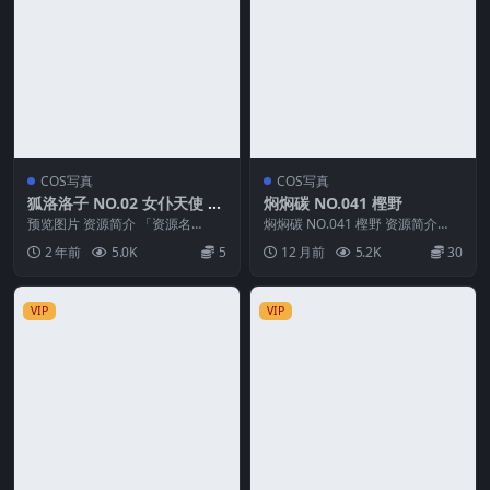
COS写真
COS写真
狐洛洛子 NO.02 女仆天使 限
焖焖碳 NO.041 樫野
定 [40P-326MB]
预览图片 资源简介 「资源名
焖焖碳 NO.041 樫野 资源简介
称」：狐洛洛子 NO.02 女仆天使
「资源名称」：焖焖碳 NO.041 樫
2 年前
5.0K
5
12 月前
5.2K
30
限定 [40P...
野 ...
VIP
VIP