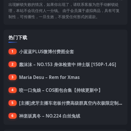
出现解锁失败的情况，如果你出现了，请联系客服为您手动解锁处
理，本站不会坑任何人一分钱。 由于会员属于虚拟商品，具有可复
制性，可传播性，一旦生效，不接受任何形式的退款。
热门下载
小蓝蓝PLUS微博付费图全套
1
蠢沫沫 – NO.153 身体检查中 绅士版 [150P-1.4G]
2
Maria Desu – Rem for Xmas
3
咬一口兔娘 – COS图包合集【持续更新中】
4
[主播]虎牙主播车老板付费高级群真空内衣极限定制8分19
5
神楽坂真冬 – NO.224 白丝兔绒
6