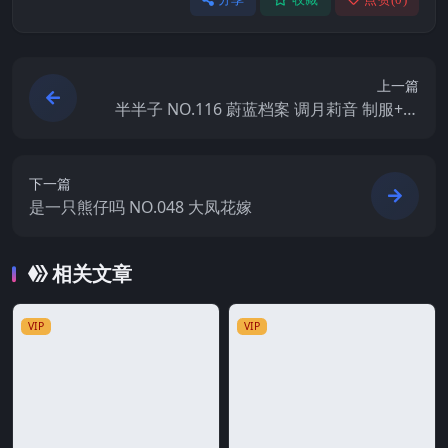
上一篇
半半子 NO.116 蔚蓝档案 调月莉音 制服+竞
泳
下一篇
是一只熊仔吗 NO.048 大凤花嫁
相关文章
VIP
VIP