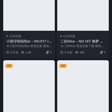
COS写真
COS写真
小容仔咕咕咕w – NO.017 ra
二佐Nisa – NO.187 海梦 日
bbit×贰 [50P-215M]
常泳装[39P-1.29G]
⇒小容仔咕咕咕w-资源合集 预览
⇒二佐Nisa-资源合集下载 预览图
图片 资源简介 「资源名称」：小
片 资源简介 「资源名称」：二佐
3 年前
2.4K
5
3 年前
400
5
容仔咕咕咕w –...
Nisa –...
VIP
VIP