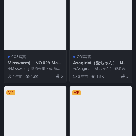
COS写真
COS写真
MisswarmJ – NO.029 Mash
Asagiriai（愛ちゃん）- NO.
Yoga [39P-70MB]
20 巫女服自拍 [40P-150M]
⇒MisswarmJ-资源合集下载 预览
⇒Asagiriai（愛ちゃん）-资源合
图片 资源简介 「资源名称」：Mis
集 预览图片 资源简介 「资源名
4 年前
1.8K
5
3 年前
1.9K
5
sw...
称」：A...
VIP
VIP