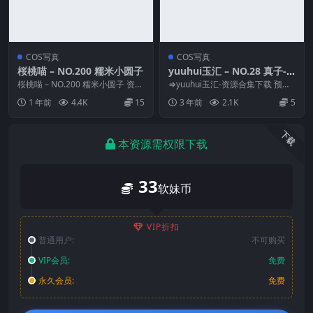
COS写真
COS写真
桜桃喵 – NO.200 糯米小圆子
yuuhui玉汇 – NO.28 真子-
和服抹油[82P-1.42G]
桜桃喵 – NO.200 糯米小圆子 资源
⇒yuuhui玉汇-资源合集下载 预览
简介 「资源名称」：桜桃喵 – N
图片 资源简介 「资源名称」：yuu
1 年前
4.4K
15
3 年前
2.1K
5
O....
hui...
下载
本资源需权限下载
33
软妹币
VIP折扣
普通用户:
不可购买
VIP会员:
免费
永久会员:
免费