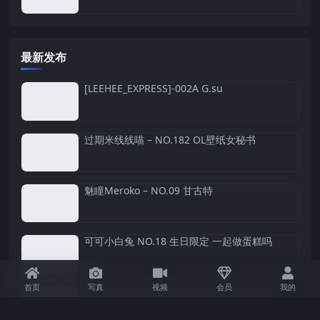
最新发布
[LEEHEE_EXPRESS]-002A G.su
过期米线线喵 – NO.182 OL壁纸女秘书
魅瞳Meroko – NO.09 甘古特
可可小白兔 NO.18 生日限定 一起做蛋糕吗
首页
写真
视频
会员
我的
Natsuko夏夏子 – NO.98 鸣潮 芙露德莉丝