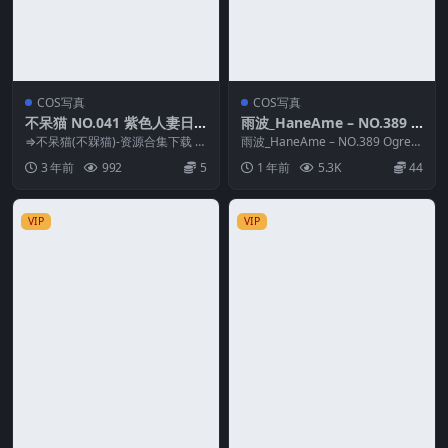
COS写真
COS写真
不呆猫 NO.041 紫色人妻日
雨波_HaneAme – NO.389 O
常[33P1V-627M]
gre绘师 圣处理修女 彼得罗
⇒不呆猫(不槑猫)-资源合集下载 预
雨波_HaneAme – NO.389 Ogre绘
览图片 资源简介 「资源名称」：
涅
师 圣处理修女 彼得罗涅 资源...
3 年前
992
5
1 年前
5.3K
44
不呆猫 NO...
VIP
VIP