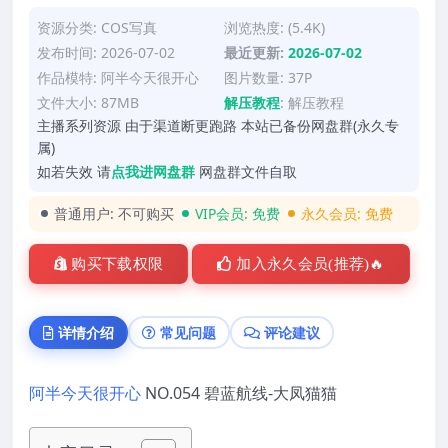
资源分类:
COS写真
浏览热度: (5.4K)
发布时间: 2026-07-02
最近更新:
2026-07-02
作品模特:
阿半今天很开心
图片数量: 37P
文件大小: 87MB
解压教程
:
解压教程
主播系列资源 由于渠道断更跑路 本站已备份网盘群(永久专
属)
如若失效 请
点我进网盘群
网盘群文件自取
普通用户:
不可购买
VIP会员:
免费
永久会员:
免费
购买下载权限
加入永久会员(推荐)🔥
详情介绍
常见问题
评论建议
阿半今天很开心
NO.054 碧蓝航线-大凤猫猫