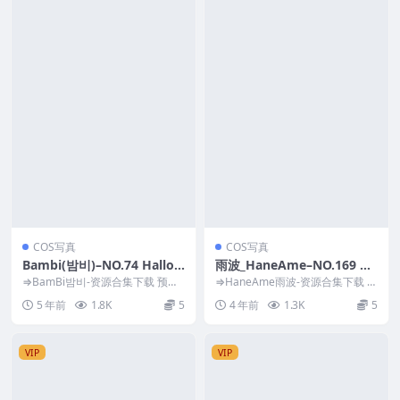
COS写真
COS写真
Bambi(밤비)–NO.74 Hallow
雨波_HaneAme–NO.169 Bl
een Nightmare [76P-1.67G
ue Archive_Tsubaki 樁[38P
⇒BamBi밤비-资源合集下载 预览
⇒HaneAme雨波-资源合集下载 预
B]
图片 资源简介 「资源名称」：Ba
-150MB]
览图片 资源简介 「资源名称」：
5 年前
1.8K
5
4 年前
1.3K
5
mbi(밤...
雨波_Ha...
VIP
VIP