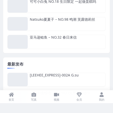
可可小白兔 NO.18 生日限定 一起做蛋糕吗
Natsuko夏夏子 – NO.98 鸣潮 芙露德莉丝
亚马逊鲶鱼 – NO.32 春日来信
最新发布
[LEEHEE_EXPRESS]-002A G.su
过期米线线喵 – NO.182 OL壁纸女秘书
首页
写真
视频
会员
我的
魅瞳Meroko – NO.09 甘古特