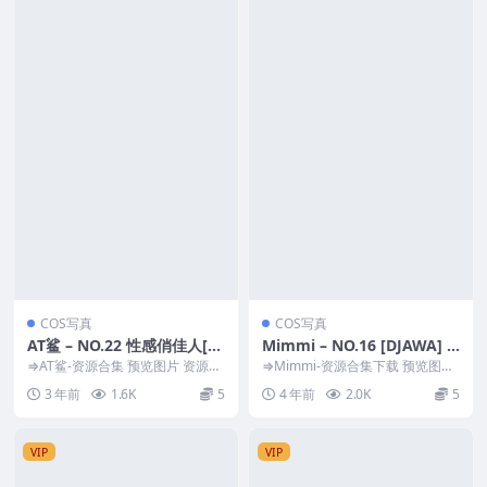
COS写真
COS写真
AT鲨 – NO.22 性感俏佳人[55
Mimmi – NO.16 [DJAWA] C
P-109MB]
hristmas Special 2021(Nor
⇒AT鲨-资源合集 预览图片 资源简
⇒Mimmi-资源合集下载 预览图片
介 「资源名称」：AT鲨 – NO.22
mal) [77P-1.2GB]
资源简介 「资源名称」：Mimmi
3 年前
1.6K
5
4 年前
2.0K
5
性...
– N...
VIP
VIP