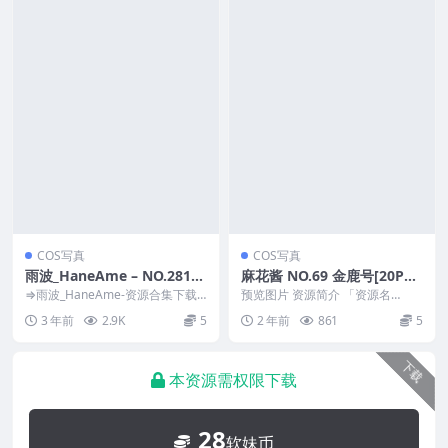
COS写真
COS写真
雨波_HaneAme – NO.281
麻花酱 NO.69 金鹿号[20P1V
无职转生 – 普鲁赛娜[35P-21
-220M]
⇒雨波_HaneAme-资源合集下载
预览图片 资源简介 「资源名
2M]
预览图片 资源简介 「资源名
称」：麻花酱 NO.69 金鹿号[20P1
3 年前
2.9K
5
2 年前
861
5
称」：雨波_H...
V-220...
下载
本资源需权限下载
28
软妹币