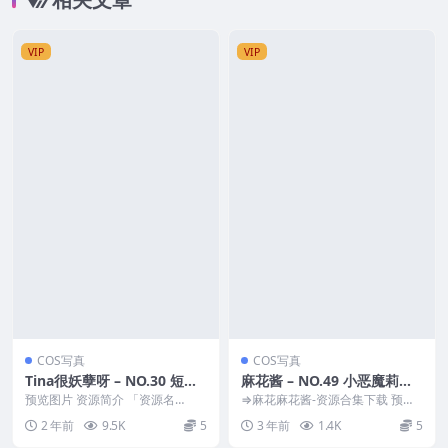
VIP
VIP
COS写真
COS写真
Tina很妖孽呀 – NO.30 短发
麻花酱 – NO.49 小恶魔莉莉
女特工
丝 [20P-148MB]
预览图片 资源简介 「资源名
⇒麻花麻花酱-资源合集下载 预览
称」：Tina很妖孽呀 – NO.30 短发
图片 资源简介 「资源名称」：麻
2 年前
9.5K
5
3 年前
1.4K
5
女特工 ...
花酱 – NO....