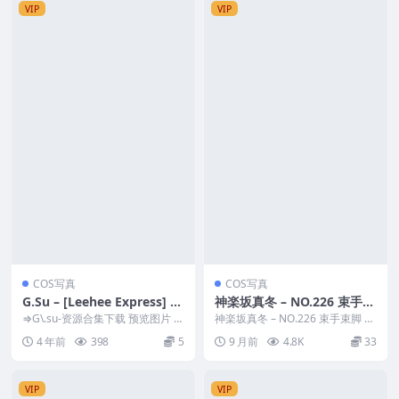
VIP
VIP
COS写真
COS写真
G.Su – [Leehee Express] LE
神楽坂真冬 – NO.226 束手束
DG-063A [47P821MB]
脚
⇒G\.su-资源合集下载 预览图片 资
神楽坂真冬 – NO.226 束手束脚 资
源简介 「资源名称」：G.su – [L...
源简介 「资源名称」：神楽坂真
4 年前
398
5
9 月前
4.8K
33
冬 – ...
VIP
VIP