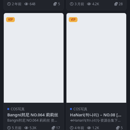
称」：抖娘-利世 NO.206 情趣旗
金鹿号 资源简介 「资源名称」：
2 年前
648
5
3 月前
4.2K
28
袍 [38P-...
洛璃...
VIP
VIP
COS写真
COS写真
Bangni邦尼 NO.064 莉莉丝
HaNari(하나리) – NO.08 [LE
EHEE EXPRESS] LEHF-097
Bangni邦尼 NO.064 莉莉丝 资源
⇒Hanari\(하나리\)-资源合集下载
简介 「资源名称」：Bangni邦
HaNari [59P-279MB]
预览图片 资源简介 「资源名
5 月前
5.3K
17
4 年前
1.2K
5
尼...
称」：H...