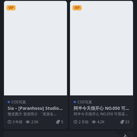
VIP
VIP
COS写真
COS写真
Sia – [Paranhosu] Studio+
阿半今天很开心 NO.050 可
[48P-209MB]
畏巫女
预览图片 资源简介 「资源名
阿半今天很开心 NO.050 可畏巫女
称」：Sia – [ParanHosu] Studi...
资源简介 「资源名称」：阿半今
3 年前
2.5K
5
2 月前
4.2K
33
天很开心 ...