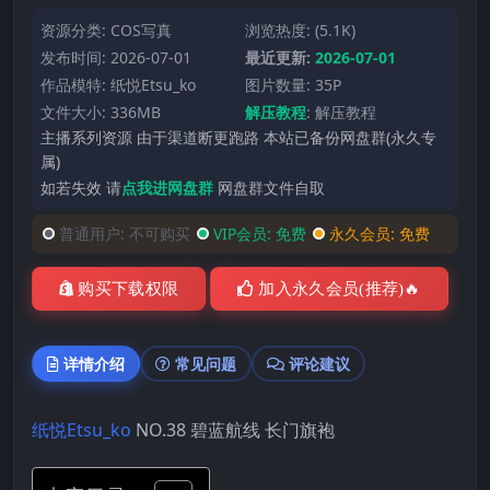
资源分类:
COS写真
浏览热度: (5.1K)
发布时间: 2026-07-01
最近更新:
2026-07-01
作品模特:
纸悦Etsu_ko
图片数量: 35P
文件大小: 336MB
解压教程
:
解压教程
主播系列资源 由于渠道断更跑路 本站已备份网盘群(永久专
属)
如若失效 请
点我进网盘群
网盘群文件自取
普通用户:
不可购买
VIP会员:
免费
永久会员:
免费
购买下载权限
加入永久会员(推荐)🔥
详情介绍
常见问题
评论建议
纸悦Etsu_ko
NO.38 碧蓝航线 长门旗袍