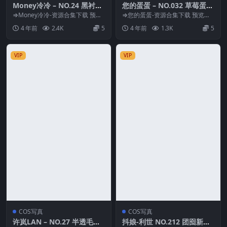
Money冷冷 – NO.24 黑衬衫
您的蛋蛋 – NO.032 草莓蛋糕
[60P2V-3.65GB]
[58P1V-807MB]
⇒Money冷冷-资源合集下载 预览
⇒您的蛋蛋-资源合集下载 预览图
图片 资源简介 「资源名称」：Mo
片 资源简介 「资源名称」：您的
4 年前
2.4K
5
4 年前
1.3K
5
ney冷冷...
蛋蛋 – NO....
VIP
VIP
COS写真
COS写真
许岚LAN – NO.27 半透毛衣
抖娘-利世 NO.212 团囵新娘