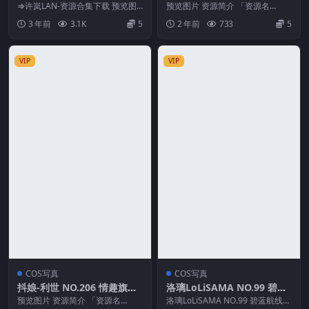
[40P-568M]
[55P2V-808M]
⇒许岚LAN-资源合集下载 预览图
预览图片 资源简介 「资源名
片 资源简介 「资源名称」：许岚L
称」：抖娘-利世 NO.212 团囵新
3 年前
3.1K
5
2 年前
733
5
AN – N...
娘[55P2V...
VIP
VIP
COS写真
COS写真
抖娘-利世 NO.206 情趣旗袍
洛璃LoLiSAMA NO.99 碧蓝
[38P-497M]
航线 金鹿号
预览图片 资源简介 「资源名
洛璃LoLiSAMA NO.99 碧蓝航线