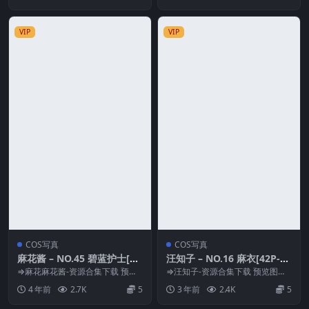
VIP
VIP
COS写真
COS写真
麻花酱 – NO.45 碧蓝护士[80
汪知子 – NO.16 麻衣[42P-61
P-589MB]
2M]
⇒麻花麻花酱-资源合集下载 预览
⇒汪知子-资源合集下载 预览图片
图片 资源简介 「资源名称」：麻
资源简介 「资源名称」：汪知子 –
4 年前
2.7K
5
3 年前
2.4K
5
花酱 – NO....
NO.16...