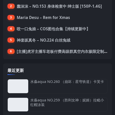
蠢沫沫 – NO.153 身体检查中 绅士版 [150P-1.4G]
2
Maria Desu – Rem for Xmas
3
咬一口兔娘 – COS图包合集【持续更新中】
4
神楽坂真冬 – NO.224 白丝兔绒
5
[主播]虎牙主播车老板付费高级群真空内衣极限定制8分19
6
最近更新
水淼aqua NO.260 （崩坏：星穹铁道）卡芙卡
水淼aqua NO.259 （胜利女神：妮姬）拉毗小
红帽泳装