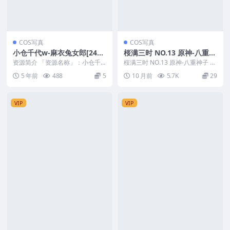
COS写真
COS写真
小仓千代w-麻衣兔女郎[24P/
桜满三时 NO.13 原神-八重神
226MB]
子
资源简介 「资源名称」：小仓千
桜满三时 NO.13 原神-八重神子 资
代w-麻衣兔女郎「资源大小」：2
源简介 「资源名称」：桜满三时
5 年前
488
5
10 月前
5.7K
29
26MB「水印说明...
NO.1...
VIP
VIP