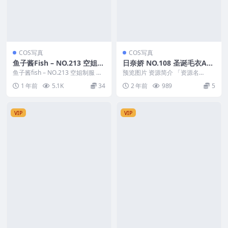
COS写真
COS写真
鱼子酱Fish – NO.213 空姐制
日奈娇 NO.108 圣诞毛衣A+B
服
[98P-2.15G]
鱼子酱fish – NO.213 空姐制服 资
预览图片 资源简介 「资源名
源简介 「资源名称」：鱼子酱fis...
称」：日奈娇 NO.108 圣诞毛衣A
1 年前
5.1K
34
2 年前
989
5
+B[98P-...
VIP
VIP