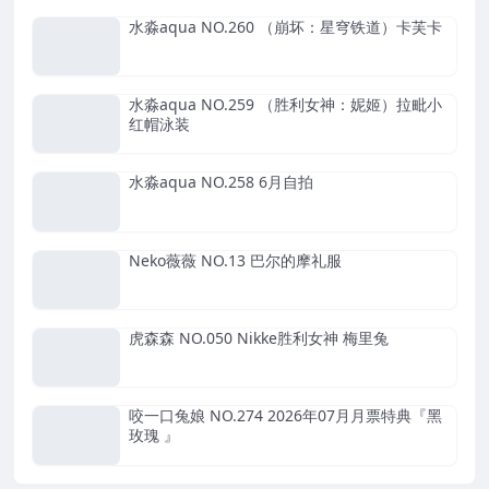
水淼aqua NO.260 （崩坏：星穹铁道）卡芙卡
水淼aqua NO.259 （胜利女神：妮姬）拉毗小
红帽泳装
水淼aqua NO.258 6月自拍
Neko薇薇 NO.13 巴尔的摩礼服
虎森森 NO.050 Nikke胜利女神 梅里兔
咬一口兔娘 NO.274 2026年07月月票特典『黑
玫瑰 』