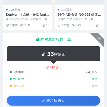
COS写真
COS写真
KenKen けん研 – 042 fantia
阿包也是兔娘 NO.095 碧蓝
2022.08[128P-393MB]
航线英仙座旗袍[30P-210M]
⇒KenKen けん研?-资源合集下载
预览图片 资源简介 「资源名
预览图片 资源简介 「资源名
称」：阿包也是兔娘 NO.095 碧蓝
4 年前
2.8K
10
2 年前
313
5
称」：Ken...
航线英仙座旗袍...
下载
本资源需权限下载
33
软妹币
VIP折扣
普通用户:
不可购买
VIP会员:
免费
永久会员:
免费
登录后购买