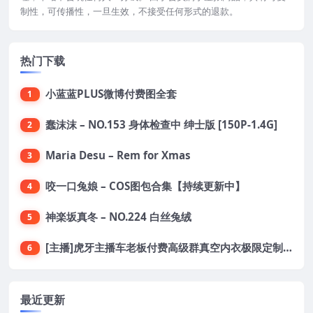
制性，可传播性，一旦生效，不接受任何形式的退款。
热门下载
小蓝蓝PLUS微博付费图全套
1
蠢沫沫 – NO.153 身体检查中 绅士版 [150P-1.4G]
2
Maria Desu – Rem for Xmas
3
咬一口兔娘 – COS图包合集【持续更新中】
4
神楽坂真冬 – NO.224 白丝兔绒
5
[主播]虎牙主播车老板付费高级群真空内衣极限定制8分19
6
最近更新