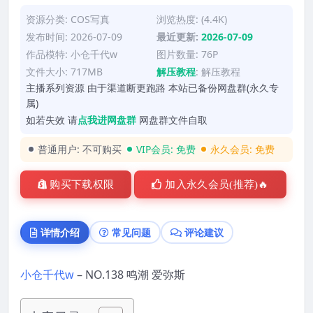
资源分类:
COS写真
浏览热度: (4.4K)
发布时间: 2026-07-09
最近更新:
2026-07-09
作品模特:
小仓千代w
图片数量: 76P
文件大小: 717MB
解压教程
:
解压教程
主播系列资源 由于渠道断更跑路 本站已备份网盘群(永久专
属)
如若失效 请
点我进网盘群
网盘群文件自取
普通用户:
不可购买
VIP会员:
免费
永久会员:
免费
购买下载权限
加入永久会员(推荐)🔥
详情介绍
常见问题
评论建议
小仓千代w
– NO.138 鸣潮 爱弥斯