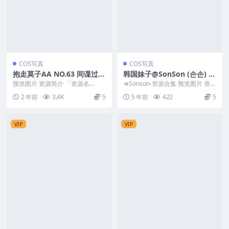
COS写真
COS写真
抱走莫子AA NO.63 间谍过家
韩国妹子@SonSon (손손) 1
家 约尔太太 [52P18V-1.42G
5 – [DJAWA] Sheer Qipao G
预览图片 资源简介 「资源名
⇒Sonson-资源合集 预览图片 资源
B]
称」：抱走莫子AA NO.63 间谍过
irl[45P-492MB]
简介 「资源名称」：韩国妹子@S
2 年前
3.4K
5
5 年前
422
5
家家 约尔太太...
onso...
VIP
VIP