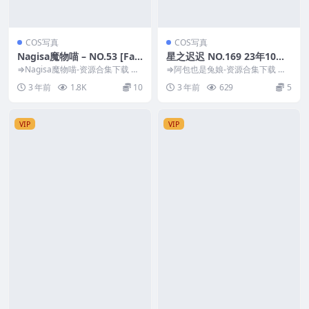
COS写真
COS写真
Nagisa魔物喵 – NO.53 [Fan
星之迟迟 NO.169 23年10月
tia] 2023年04月 (16套)[201
计划A 碧蓝航线-爱宕 [50P-3
⇒Nagisa魔物喵-资源合集下载 预
⇒阿包也是兔娘-资源合集下载 预
P2V-1.35GB]
览图片 资源简介 「资源名称」：
01M]
览图片 资源简介 「资源名称」：
3 年前
1.8K
10
3 年前
629
5
Nagis...
星之迟迟 NO....
VIP
VIP