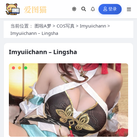
登录
当前位置：
图啦A梦
>
COS写真
>
Imyuiichann
>
Imyuiichann – Lingsha
Imyuiichann – Lingsha