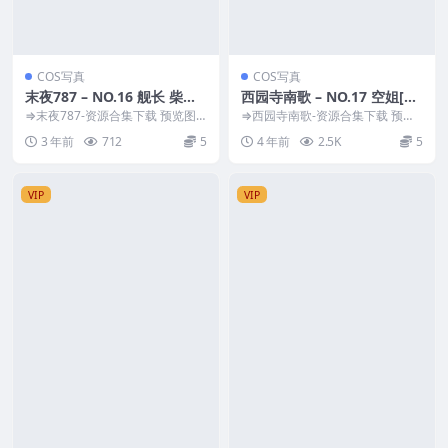
COS写真
COS写真
末夜787 – NO.16 舰长 柴郡
西园寺南歌 – NO.17 空姐[52
泳装 [31P-294M]
P10V-1.72GB]
⇒末夜787-资源合集下载 预览图
⇒西园寺南歌-资源合集下载 预览
片 资源简介 「资源名称」：末夜7
图片 资源简介 「资源名称」：西
3 年前
712
5
4 年前
2.5K
5
87 – N...
园寺南歌 – N...
VIP
VIP