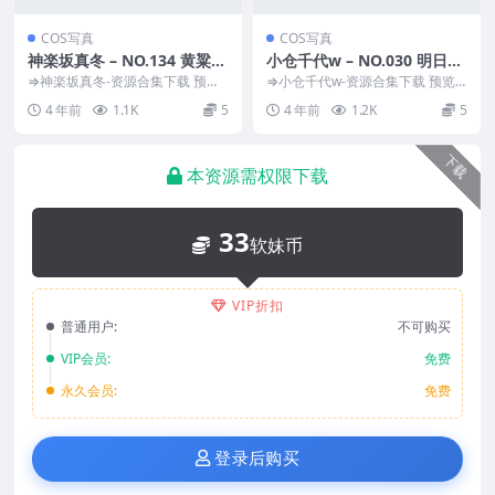
COS写真
COS写真
神楽坂真冬 – NO.134 黄粱美
小仓千代w – NO.030 明日奈
梦[75P-232MB]
兔女郎[23P-65MB]
⇒神楽坂真冬-资源合集下载 预览
⇒小仓千代w-资源合集下载 预览
图片 资源简介 「资源名称」：神
图片 资源简介 「资源名称」：小
4 年前
1.1K
5
4 年前
1.2K
5
楽坂真冬 – N...
仓千代w – N...
下载
本资源需权限下载
33
软妹币
VIP折扣
普通用户:
不可购买
VIP会员:
免费
永久会员:
免费
登录后购买