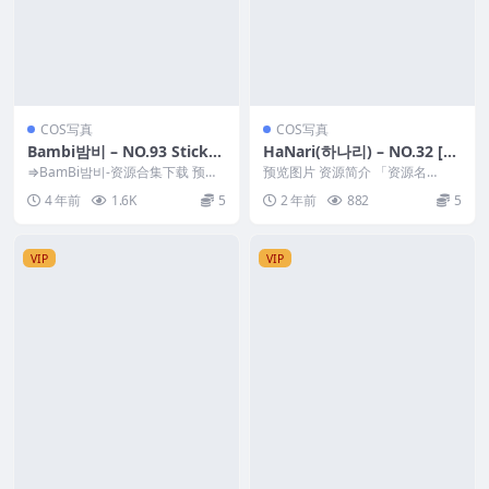
COS写真
COS写真
Bambi밤비 – NO.93 Sticky
HaNari(하나리) – NO.32 [Pa
Boosette[196P-1.32GB]
ranhosu] Vol.2-Bloom Par
⇒BamBi밤비-资源合集下载 预览
预览图片 资源简介 「资源名
图片 资源简介 「资源名称」：Ba
t1+Part2[120P-1.30G]
称」：HaNari(하나리) – NO.32 [P
4 年前
1.6K
5
2 年前
882
5
mbi밤비...
a...
VIP
VIP