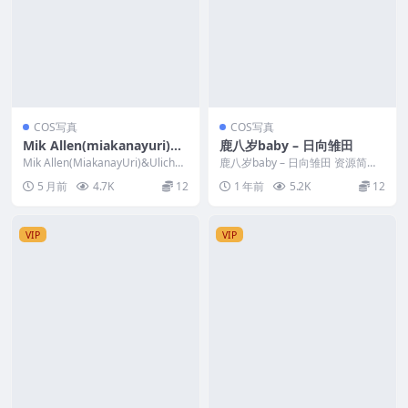
COS写真
COS写真
Mik Allen(miakanayuri)&
鹿八岁baby – 日向雏田
Ulichan – Magik & Luna S
Mik Allen(MiakanayUri)&Ulichan
鹿八岁baby – 日向雏田 资源简介
now FULL SET
– Mag...
「资源名称」：鹿八岁baby – 日
5 月前
4.7K
12
1 年前
5.2K
12
向雏...
VIP
VIP