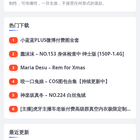
制性，可传播性，一旦生效，不接受任何形式的退款。
热门下载
小蓝蓝PLUS微博付费图全套
1
蠢沫沫 – NO.153 身体检查中 绅士版 [150P-1.4G]
2
Maria Desu – Rem for Xmas
3
咬一口兔娘 – COS图包合集【持续更新中】
4
神楽坂真冬 – NO.224 白丝兔绒
5
[主播]虎牙主播车老板付费高级群真空内衣极限定制8分19
6
最近更新