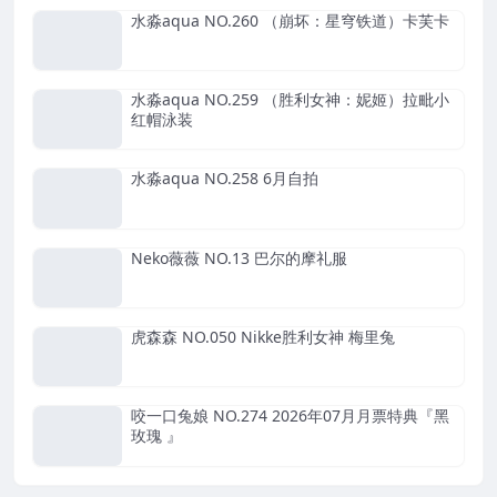
水淼aqua NO.260 （崩坏：星穹铁道）卡芙卡
水淼aqua NO.259 （胜利女神：妮姬）拉毗小
红帽泳装
水淼aqua NO.258 6月自拍
Neko薇薇 NO.13 巴尔的摩礼服
虎森森 NO.050 Nikke胜利女神 梅里兔
咬一口兔娘 NO.274 2026年07月月票特典『黑
玫瑰 』