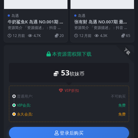
岛遇
岛遇
牛奶鲨鱼K 岛遇 NO.001期 最
张有财 岛遇 NO.007期 最新
新至：2025.8.14
至：2025.8.9
资源简介 「资源描述」：抖音 牛
资源简介 「资源描述」：抖音 张
奶鲨鱼K 岛遇 NO.001期 【19P6
有财 岛遇 NO.007期 【5P6V】最
12 月前
4.7K
20
12 月前
4.3K
65
V】最...
新至：...
下载
本资源需权限下载
53
软妹币
VIP折扣
普通用户:
不可购买
VIP会员:
免费
永久会员:
免费
登录后购买