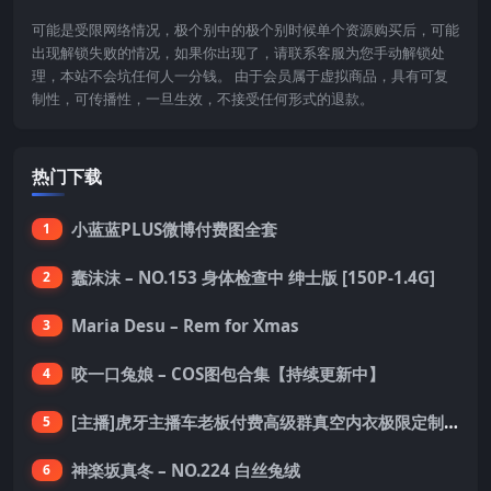
可能是受限网络情况，极个别中的极个别时候单个资源购买后，可能
出现解锁失败的情况，如果你出现了，请联系客服为您手动解锁处
理，本站不会坑任何人一分钱。 由于会员属于虚拟商品，具有可复
制性，可传播性，一旦生效，不接受任何形式的退款。
热门下载
小蓝蓝PLUS微博付费图全套
1
蠢沫沫 – NO.153 身体检查中 绅士版 [150P-1.4G]
2
Maria Desu – Rem for Xmas
3
咬一口兔娘 – COS图包合集【持续更新中】
4
[主播]虎牙主播车老板付费高级群真空内衣极限定制8分19
5
神楽坂真冬 – NO.224 白丝兔绒
6