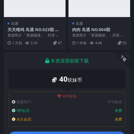
岛遇
岛遇
关关雎鸠 岛遇 NO.023期 最
肉肉 岛遇 NO.004期
新至：2026.6.18
资源简介 「资源描述」：抖音 关
资源简介 「资源描述」：抖音 肉
关雎鸠 岛遇 NO.023期 【9P1V】
肉 岛遇 NO.004期 【22P】 「资
1 月前
3.1K
47
1 年前
4.4K
55
最新至...
源名称...
下载
本资源需权限下载
40
软妹币
VIP折扣
普通用户:
不可购买
VIP会员:
免费
永久会员:
免费