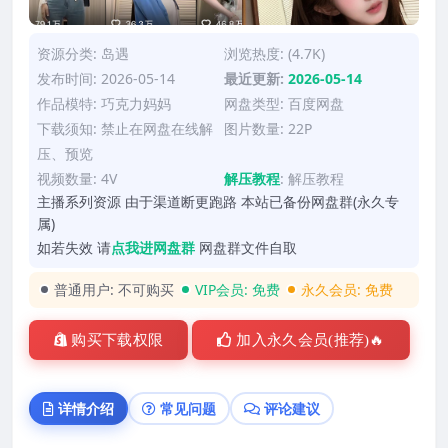
资源分类:
岛遇
浏览热度: (4.7K)
发布时间: 2026-05-14
最近更新:
2026-05-14
作品模特:
巧克力妈妈
网盘类型: 百度网盘
下载须知: 禁止在网盘在线解
图片数量: 22P
压、预览
视频数量: 4V
解压教程
:
解压教程
主播系列资源 由于渠道断更跑路 本站已备份网盘群(永久专
属)
如若失效 请
点我进网盘群
网盘群文件自取
普通用户:
不可购买
VIP会员:
免费
永久会员:
免费
购买下载权限
加入永久会员(推荐)🔥
详情介绍
常见问题
评论建议