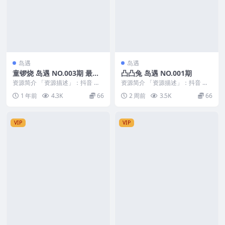
岛遇
岛遇
童锣烧 岛遇 NO.003期 最新
凸凸兔 岛遇 NO.001期
至：2025.7.4
资源简介 「资源描述」：抖音 童
资源简介 「资源描述」：抖音 凸
锣烧 岛遇 NO.003期 【37P7V】最
凸兔 岛遇 NO.001期 【17P14V】
1 年前
4.3K
66
2 周前
3.5K
66
新至...
「...
VIP
VIP