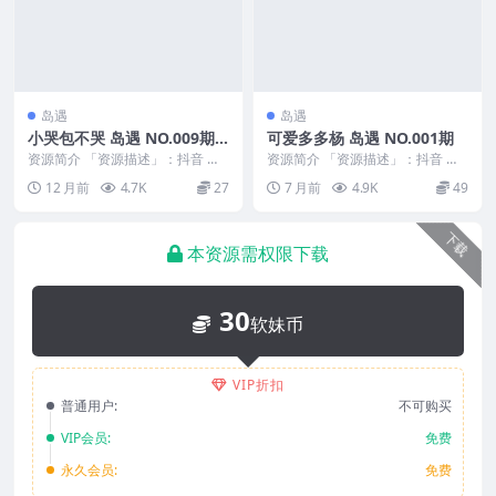
岛遇
岛遇
小哭包不哭 岛遇 NO.009期
可爱多多杨 岛遇 NO.001期
最新至：2025.8.14
资源简介 「资源描述」：抖音 小
资源简介 「资源描述」：抖音 可
哭包不哭 岛遇 NO.009期 【11P1
爱多多杨 岛遇 NO.001期 【15P7
12 月前
4.7K
27
7 月前
4.9K
49
V】最...
V】 ...
下载
本资源需权限下载
30
软妹币
VIP折扣
普通用户:
不可购买
VIP会员:
免费
永久会员:
免费