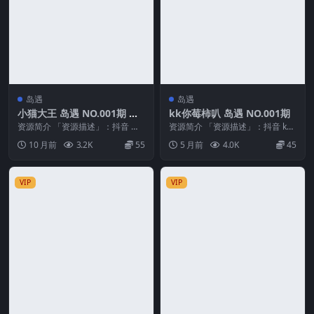
岛遇
岛遇
小猫大王 岛遇 NO.001期 最
kk你莓柿叭 岛遇 NO.001期
新至：2025.10.8
资源简介 「资源描述」：抖音 小
资源简介 「资源描述」：抖音 kk
猫大王 岛遇 NO.001期 【6P3V】
你莓柿叭 岛遇 NO.001期 【19P10
10 月前
3.2K
55
5 月前
4.0K
45
最新至...
V...
VIP
VIP