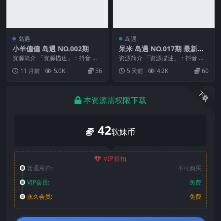
岛遇
岛遇
小羊偏偏 岛遇 NO.002期
呆米 岛遇 NO.017期 最新
至：2026.7.31
资源简介 「资源描述」：抖音 小
资源简介 「资源描述」：抖音 呆
羊偏偏 岛遇 NO.002期 【10P3V】
米 岛遇 NO.017期 【4V1P】最新
11 月前
5.0K
56
5 天前
4.2K
60
「...
至：2...
下载
本资源需权限下载
42
软妹币
VIP折扣
普通用户:
不可购买
VIP会员:
免费
永久会员:
免费