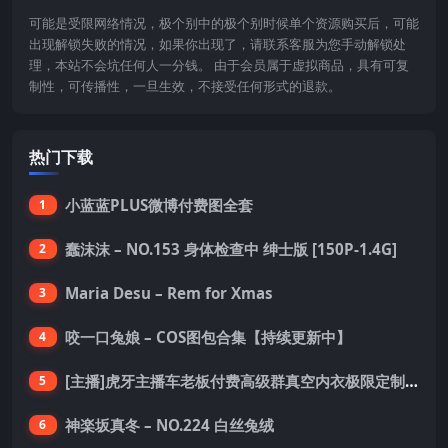
可能是受限网络情况，极个别中的极个别时候单个资源购买后，可能
出现解锁失败的情况，如果你出现了，请联系客服为您手动解锁处
理，本站不会坑任何人一分钱。 由于会员属于虚拟商品，具有可复
制性，可传播性，一旦生效，不接受任何形式的退款。
热门下载
小蓝蓝PLUS微博付费图全套
1
蠢沫沫 – NO.153 身体检查中 绅士版 [150P-1.4G]
2
Maria Desu – Rem for Xmas
3
咬一口兔娘 – COS图包合集【持续更新中】
4
[主播]虎牙主播车老板付费高级群真空内衣极限定制8分19
5
神楽坂真冬 – NO.224 白丝兔绒
6