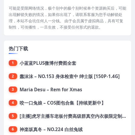
可能是受限网络情况，极个别中的极个别时候单个资源购买后，可能
出现解锁失败的情况，如果你出现了，请联系客服为您手动解锁处
理，本站不会坑任何人一分钱。 由于会员属于虚拟商品，具有可复
制性，可传播性，一旦生效，不接受任何形式的退款。
热门下载
小蓝蓝PLUS微博付费图全套
1
蠢沫沫 – NO.153 身体检查中 绅士版 [150P-1.4G]
2
Maria Desu – Rem for Xmas
3
咬一口兔娘 – COS图包合集【持续更新中】
4
[主播]虎牙主播车老板付费高级群真空内衣极限定制8分19
5
神楽坂真冬 – NO.224 白丝兔绒
6