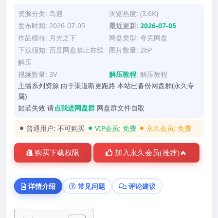
资源分类:
岛遇
浏览热度: (3.6K)
发布时间: 2026-07-05
最近更新:
2026-07-05
作品模特:
月光之下
网盘类型: 夸克网盘
下载须知: 百度网盘禁止在线
图片数量: 26P
解压
视频数量: 3V
解压教程
:
解压教程
主播系列资源 由于渠道断更跑路 本站已备份网盘群(永久专
属)
如若失效 请
点我进网盘群
网盘群文件自取
普通用户:
不可购买
VIP会员:
免费
永久会员:
免费
购买下载权限
加入永久会员(推荐)🔥
详情介绍
常见问题
评论建议