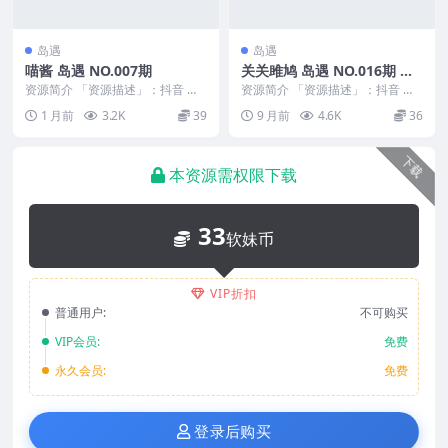
岛遇
岛遇
喵酱 岛遇 NO.007期
关关雎鸠 岛遇 NO.016期 最
新至：2025.10.20
资源简介 「资源描述」：抖音 喵
资源简介 「资源描述」：抖音 关
酱 岛遇 NO.007期 【5V】 「资源
关雎鸠 岛遇 NO.016期 【9P1V】
1 月前
3.2K
39
9 月前
4.6K
36
名称」...
最新至...
下载
本资源需权限下载
33
软妹币
VIP折扣
普通用户:
不可购买
VIP会员:
免费
永久会员:
免费
登录后购买