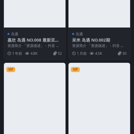
岛遇
岛遇
嘉欣 岛遇 NO.008 最新至：2
呆米 岛遇 NO.002期
025.8.1
资源简介 「资源描述」：抖音 嘉
资源简介 「资源描述」：抖音 呆
欣 岛遇 NO.008 【6P】最新至：2
米 岛遇 NO.002期 【23V】 「资
1 年前
4.8K
52
1 月前
4.5K
30
025...
源名称...
VIP
VIP