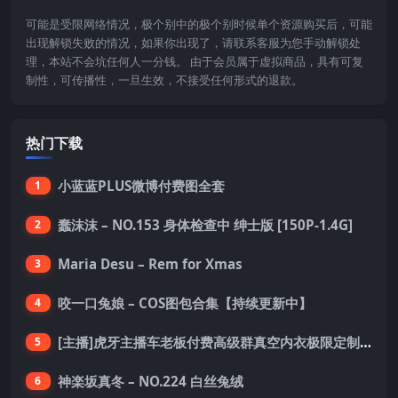
可能是受限网络情况，极个别中的极个别时候单个资源购买后，可能
出现解锁失败的情况，如果你出现了，请联系客服为您手动解锁处
理，本站不会坑任何人一分钱。 由于会员属于虚拟商品，具有可复
制性，可传播性，一旦生效，不接受任何形式的退款。
热门下载
小蓝蓝PLUS微博付费图全套
1
蠢沫沫 – NO.153 身体检查中 绅士版 [150P-1.4G]
2
Maria Desu – Rem for Xmas
3
咬一口兔娘 – COS图包合集【持续更新中】
4
[主播]虎牙主播车老板付费高级群真空内衣极限定制8分19
5
神楽坂真冬 – NO.224 白丝兔绒
6