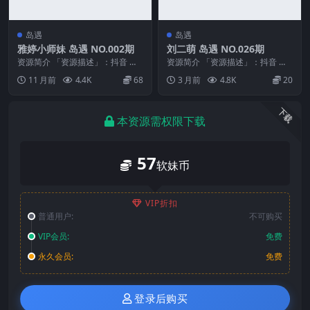
岛遇
岛遇
雅婷小师妹 岛遇 NO.002期
刘二萌 岛遇 NO.026期
资源简介 「资源描述」：抖音 雅
资源简介 「资源描述」：抖音 刘
婷小师妹 岛遇 NO.002期 【4V2
二萌 岛遇 NO.026期 【9P】 「资
11 月前
4.4K
68
3 月前
4.8K
20
P】 「...
源名称...
下载
本资源需权限下载
57
软妹币
VIP折扣
普通用户:
不可购买
VIP会员:
免费
永久会员:
免费
登录后购买