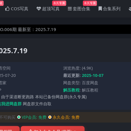
道
永久专属
永久专属
COS写真
超顶写真
套图合集
合集系列
.006期 最新至：2025.7.19
5.7.19
语空间
浏览热度: (4.9K)
5-07-20
最近更新:
2025-10-07
雪家
网盘类型: 百度网盘
P
解压教程
:
解压教程
 由于渠道断更跑路 本站已备份网盘群(永久专属)
点我进网盘群
网盘群文件自取
不可购买
VIP会员:
免费
永久会员:
免费