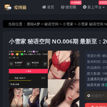
性感御姐
最新渠
首页
微密圈
新上平台
当前位置：
图啦A梦
>
秘语空间
>
小雪家
>
小雪家 秘语空间 NO
小雪家 秘语空间 NO.006期 最新至：202
资源分类:
秘
发布时间: 202
作品模特:
小
图片数量: 19
主播系列资源
如若失效 请
普通用户: