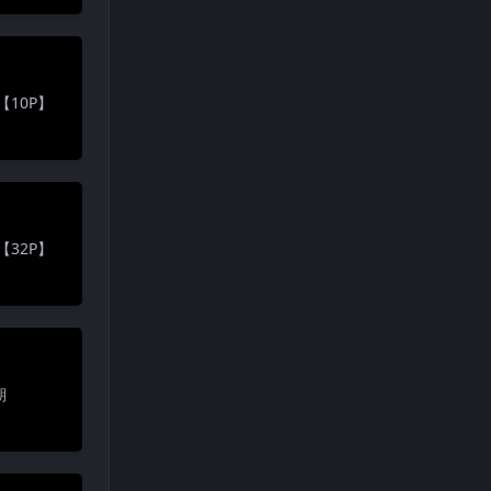
【10P】
【32P】
期