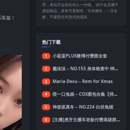
理，本站不会坑任何人一分钱。 由于会员属于
虚拟商品，具有可复制性，可传播性，一旦生
效，不接受任何形式的退款。
系客服！
热门下载
小蓝蓝PLUS微博付费图全套
1
蠢沫沫 – NO.153 身体检查中 绅士版 [150P-1.4G]
2
Maria Desu – Rem for Xmas
3
咬一口兔娘 – COS图包合集【持续更新中】
4
神楽坂真冬 – NO.224 白丝兔绒
5
[主播]虎牙主播车老板付费高级群真空内衣极限定制8分19
6