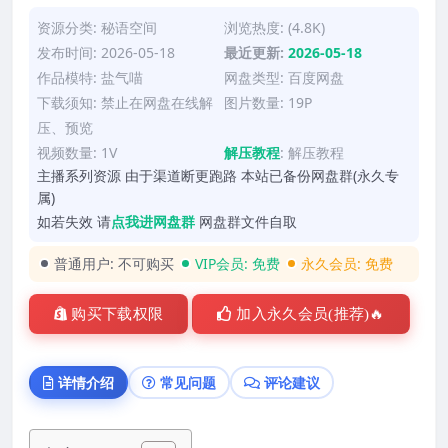
资源分类:
秘语空间
浏览热度: (4.8K)
发布时间: 2026-05-18
最近更新:
2026-05-18
作品模特:
盐气喵
网盘类型: 百度网盘
下载须知: 禁止在网盘在线解
图片数量: 19P
压、预览
视频数量: 1V
解压教程
:
解压教程
主播系列资源 由于渠道断更跑路 本站已备份网盘群(永久专
属)
如若失效 请
点我进网盘群
网盘群文件自取
普通用户:
不可购买
VIP会员:
免费
永久会员:
免费
购买下载权限
加入永久会员(推荐)🔥
详情介绍
常见问题
评论建议