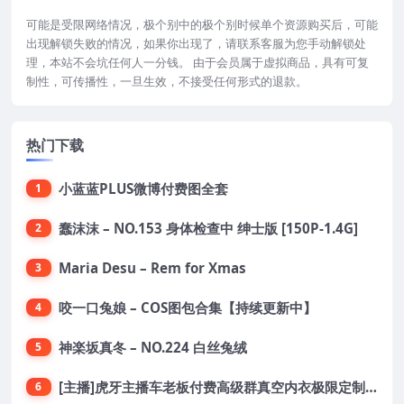
可能是受限网络情况，极个别中的极个别时候单个资源购买后，可能
出现解锁失败的情况，如果你出现了，请联系客服为您手动解锁处
理，本站不会坑任何人一分钱。 由于会员属于虚拟商品，具有可复
制性，可传播性，一旦生效，不接受任何形式的退款。
热门下载
小蓝蓝PLUS微博付费图全套
1
蠢沫沫 – NO.153 身体检查中 绅士版 [150P-1.4G]
2
Maria Desu – Rem for Xmas
3
咬一口兔娘 – COS图包合集【持续更新中】
4
神楽坂真冬 – NO.224 白丝兔绒
5
[主播]虎牙主播车老板付费高级群真空内衣极限定制8分19
6