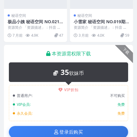
秘语空间
秘语空间
极品小姨 秘语空间 NO.021
小雪家 秘语空间 NO.019期
期 最新至：2026.1.9
最新至：2026.5.15
资源简介 「资源描述」：抖音 极
资源简介 「资源描述」：抖音 小
品小姨 秘语空间 NO.021期 【10P
雪家 秘语空间 NO.019期 【18P2
7 月前
4.9K
47
3 月前
4.0K
59
3V】...
V】最...
下载
本资源需权限下载
35
软妹币
VIP折扣
普通用户:
不可购买
VIP会员:
免费
永久会员:
免费
登录后购买