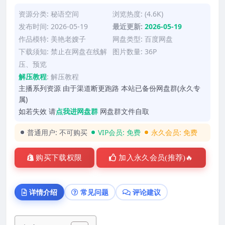
资源分类:
秘语空间
浏览热度: (4.6K)
发布时间: 2026-05-19
最近更新:
2026-05-19
作品模特:
美艳老嫂子
网盘类型: 百度网盘
下载须知: 禁止在网盘在线解
图片数量: 36P
压、预览
解压教程
:
解压教程
主播系列资源 由于渠道断更跑路 本站已备份网盘群(永久专
属)
如若失效 请
点我进网盘群
网盘群文件自取
普通用户:
不可购买
VIP会员:
免费
永久会员:
免费
购买下载权限
加入永久会员(推荐)🔥
详情介绍
常见问题
评论建议