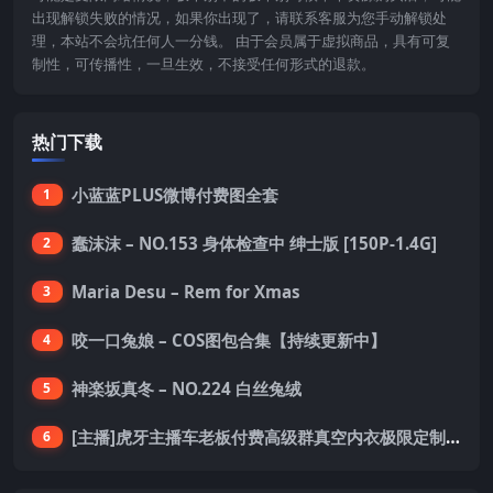
出现解锁失败的情况，如果你出现了，请联系客服为您手动解锁处
理，本站不会坑任何人一分钱。 由于会员属于虚拟商品，具有可复
制性，可传播性，一旦生效，不接受任何形式的退款。
热门下载
小蓝蓝PLUS微博付费图全套
1
蠢沫沫 – NO.153 身体检查中 绅士版 [150P-1.4G]
2
Maria Desu – Rem for Xmas
3
咬一口兔娘 – COS图包合集【持续更新中】
4
神楽坂真冬 – NO.224 白丝兔绒
5
[主播]虎牙主播车老板付费高级群真空内衣极限定制8分19
6