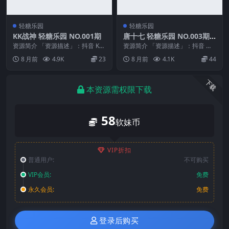
轻糖乐园
轻糖乐园
KK战神 轻糖乐园 NO.001期
唐十七 轻糖乐园 NO.003期
最新至：2025.11.23
资源简介 「资源描述」：抖音 KK
资源简介 「资源描述」：抖音 唐
战神 轻糖乐园 NO.001期 【34P】
十七 轻糖乐园 NO.003期 【25P】
8 月前
4.9K
23
8 月前
4.1K
44
「...
最新至...
下载
本资源需权限下载
58
软妹币
VIP折扣
普通用户:
不可购买
VIP会员:
免费
永久会员:
免费
登录后购买