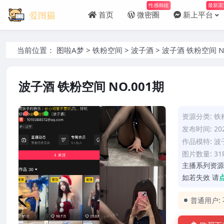
性感御姐
最新渠
首页
微密圈
新上平台
当前位置：
图啦A梦
>
铁粉空间
>
波子酒
>
波子酒 铁粉空间 N
波子酒 铁粉空间 NO.001期
资源分类:
铁
发布时间: 202
作品模特:
波
图片数量: 31
主播系列资源
如若失效 请
普通用户: