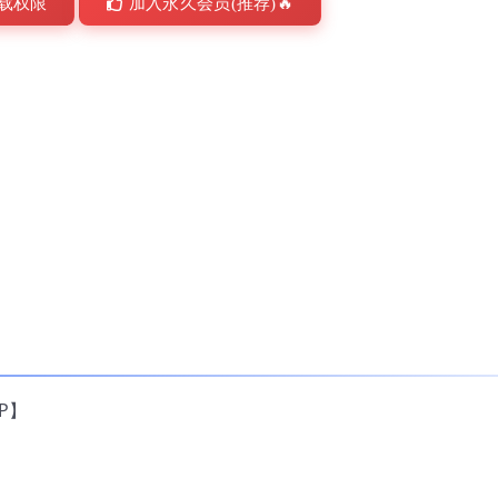
载权限
加入永久会员(推荐)🔥
1P】