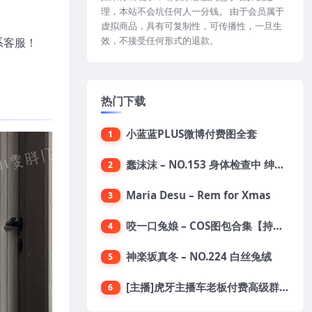
理，本站不会坑任何人一分钱。 由于会员属于
虚拟商品，具有可复制性，可传播性，一旦生
效，不接受任何形式的退款。
系客服！
热门下载
小蓝蓝PLUS微博付费图全套
1
蠢沫沫 – NO.153 身体检查中 绅士版 [150P-1.4G]
2
Maria Desu – Rem for Xmas
3
咬一口兔娘 – COS图包合集【持续更新中】
4
神楽坂真冬 – NO.224 白丝兔绒
5
[主播]虎牙主播车老板付费高级群真空内衣极限定制8分19
6