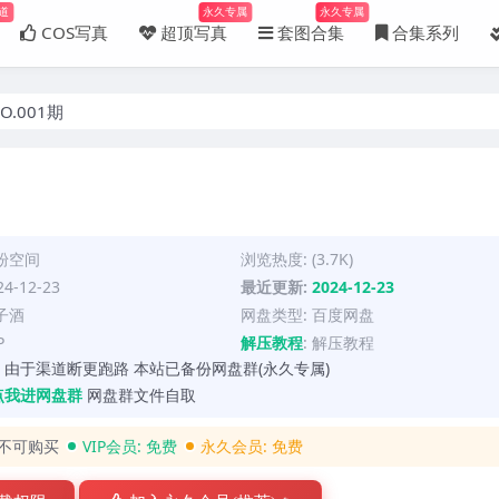
道
永久专属
永久专属
COS写真
超顶写真
套图合集
合集系列
O.001期
粉空间
浏览热度: (3.7K)
4-12-23
最近更新:
2024-12-23
子酒
网盘类型: 百度网盘
P
解压教程
:
解压教程
 由于渠道断更跑路 本站已备份网盘群(永久专属)
点我进网盘群
网盘群文件自取
不可购买
VIP会员:
免费
永久会员:
免费