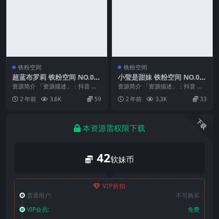
铁粉空间
铁粉空间
超蓝布罗莉 铁粉空间 NO.00
小莹是甜妹 铁粉空间 NO.00
7期
3期
资源简介 「资源描述」：抖音 超
资源简介 「资源描述」：抖音 小
蓝布罗莉 铁粉空间 NO.007期 【1
莹是甜妹 铁粉空间 NO.003期 【7
2 年前
3.6K
59
2 年前
3.3K
33
7P2V...
4P4V...
下载
本资源需权限下载
42
软妹币
VIP折扣
普通用户:
不可购买
VIP会员:
免费