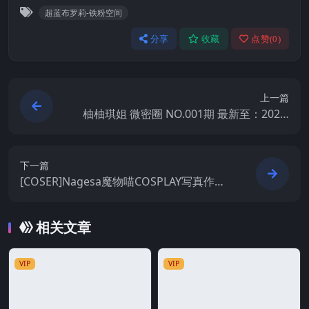
超蓝布罗莉-铁粉空间
分享
收藏
点赞(
0
)
上一篇
柚柚琪姐 微密圈 NO.001期 最新至：2025.
1.22
下一篇
[COSER]Nagesa魔物喵COSPLAY写真作品
合集&随机视频
相关文章
VIP
VIP