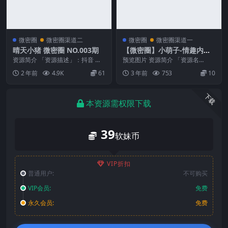
微密圈
微密圈渠道二
微密圈
微密圈渠道一
晴天小猪 微密圈 NO.003期
【微密圈】小萌子-情趣内衣
[20P-70M]
资源简介 「资源描述」：抖音 晴
预览图片 资源简介 「资源名
天小猪 微密圈 NO.003期 【91P】
称」：【微密圈】小萌子-情趣内
2 年前
4.9K
61
3 年前
753
10
「资...
衣 [20P-70M]...
下载
本资源需权限下载
39
软妹币
VIP折扣
普通用户:
不可购买
VIP会员:
免费
永久会员:
免费