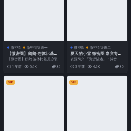
微密圈
微密圈渠道一
微密圈
微密圈渠道二
【微密圈】鹅鹅-连体比基尼
夏天的小雪 微密圈 嘉宾专享
泳装
NO.009期 最新至：2023.7.3
【微密圈】鹅鹅-连体比基尼泳装
资源简介 「资源描述」：抖音 夏
资源简介 「资源名称」：【微密
0
天的小雪 微密圈 嘉宾专享 NO.00
1 年前
5.6K
35
3 年前
4.6K
30
圈】鹅鹅-连体比基...
9期 【1...
VIP
VIP