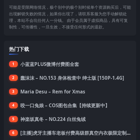
可能是受限网络情况，极个别中的极个别时候单个资源购买后，可能
出现解锁失败的情况，如果你出现了，请联系客服为您手动解锁处
理，本站不会坑任何人一分钱。 由于会员属于虚拟商品，具有可复
制性，可传播性，一旦生效，不接受任何形式的退款。
热门下载
小蓝蓝PLUS微博付费图全套
1
蠢沫沫 – NO.153 身体检查中 绅士版 [150P-1.4G]
2
Maria Desu – Rem for Xmas
3
咬一口兔娘 – COS图包合集【持续更新中】
4
神楽坂真冬 – NO.224 白丝兔绒
5
[主播]虎牙主播车老板付费高级群真空内衣极限定制8分19
6