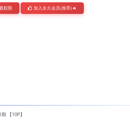
载权限
加入永久会员(推荐)🔥
1期 【10P】