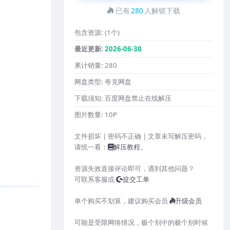
已有
280
人解锁下载
包含资源:
(1个)
最近更新:
2026-06-30
累计销量:
280
网盘类型:
夸克网盘
下载须知:
百度网盘禁止在线解压
图片数量:
10P
文件损坏 | 密码不正确 | 文章未写解压密码，
请统一看：
解压教程
。
资源失效直接评论即可，遇到其他问题？
可联系客服或
提交工单
单个购买不划算，建议购买会员
升级会员
可能是受限网络情况，极个别中的极个别时候