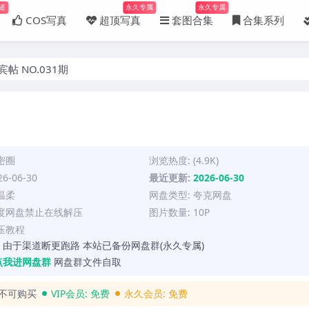
道
永久专属
永久专属
COS写真
超顶写真
套图合集
合集系列
宾帖 NO.031期
密圈
浏览热度: (4.9K)
6-06-30
最近更新:
2026-06-30
温柔
网盘类型: 夸克网盘
百度网盘禁止在线解压
图片数量: 10P
压教程
 由于渠道断更跑路 本站已备份网盘群(永久专属)
点我进网盘群
网盘群文件自取
不可购买
VIP会员:
免费
永久会员:
免费