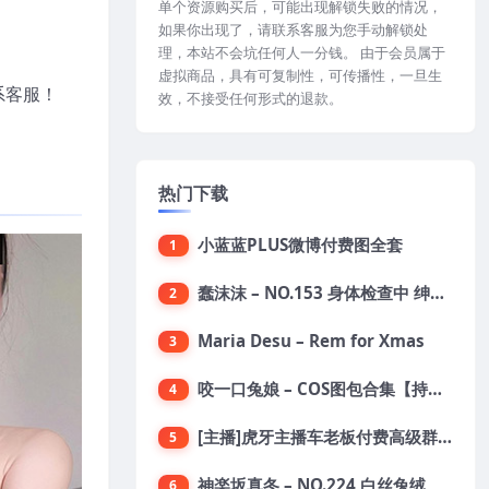
单个资源购买后，可能出现解锁失败的情况，
如果你出现了，请联系客服为您手动解锁处
理，本站不会坑任何人一分钱。 由于会员属于
虚拟商品，具有可复制性，可传播性，一旦生
系客服！
效，不接受任何形式的退款。
热门下载
小蓝蓝PLUS微博付费图全套
1
蠢沫沫 – NO.153 身体检查中 绅士版 [150P-1.4G]
2
Maria Desu – Rem for Xmas
3
咬一口兔娘 – COS图包合集【持续更新中】
4
[主播]虎牙主播车老板付费高级群真空内衣极限定制8分19
5
神楽坂真冬 – NO.224 白丝兔绒
6