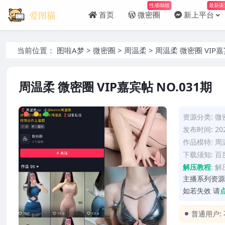
性感御姐
最新渠
首页
微密圈
新上平台
当前位置：
图啦A梦
>
微密圈
>
周温柔
>
周温柔 微密圈 VIP嘉
周温柔 微密圈 VIP嘉宾帖 NO.031期
资源分类:
微
发布时间: 202
作品模特:
周
下载须知: 
解压教程
:
解
主播系列资源
如若失效 请
普通用户: