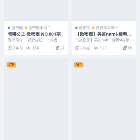
微密圈
微密圈渠道二
微密圈
微密圈渠道一
雪嘤公主 微密圈 NO.001期
【微密圈】美酱nami-透明si
袜嘞住蜜腿
资源简介 「资源描述」：抖音 雪
【微密圈】美酱nami-透明si袜嘞
嘤公主 微密圈 NO.001期 【27V】
住蜜腿 资源简介 「资源名称」：
2 年前
3.5K
21
2 年前
5.2K
55
「资...
【微密圈】美...
VIP
VIP