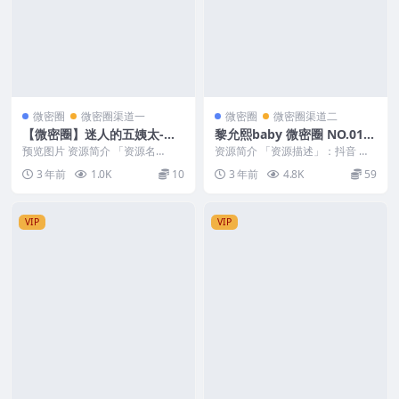
微密圈
微密圈渠道一
微密圈
微密圈渠道二
【微密圈】迷人的五姨太-香
黎允熙baby 微密圈 NO.010
车美臀 [24P2V-380M]
期
预览图片 资源简介 「资源名
资源简介 「资源描述」：抖音 黎
称」：【微密圈】迷人的五姨太-
允熙baby 微密圈 NO.010期 【25
3 年前
1.0K
10
3 年前
4.8K
59
香车美臀 [24P2V...
P】...
VIP
VIP