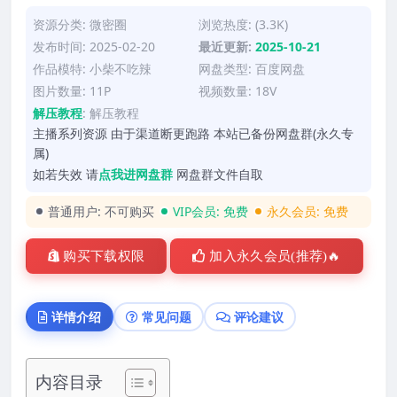
资源分类:
微密圈
浏览热度: (3.3K)
发布时间: 2025-02-20
最近更新:
2025-10-21
作品模特:
小柴不吃辣
网盘类型: 百度网盘
图片数量: 11P
视频数量: 18V
解压教程
:
解压教程
主播系列资源 由于渠道断更跑路 本站已备份网盘群(永久专
属)
如若失效 请
点我进网盘群
网盘群文件自取
普通用户:
不可购买
VIP会员:
免费
永久会员:
免费
购买下载权限
加入永久会员(推荐)🔥
详情介绍
常见问题
评论建议
内容目录