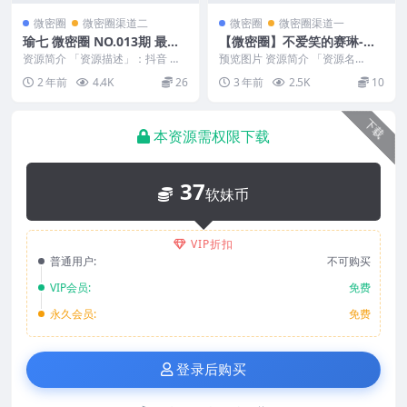
微密圈
微密圈渠道二
微密圈
微密圈渠道一
瑜七 微密圈 NO.013期 最新
【微密圈】不爱笑的赛琳-合
至：2024.8.5
集[103P27V-220MB]
资源简介 「资源描述」：抖音 瑜
预览图片 资源简介 「资源名
七 微密圈 NO.013期 【18P2V】最
称」：【微密圈】不爱笑的赛琳-
2 年前
4.4K
26
3 年前
2.5K
10
新至...
合集[103P27V-...
下载
本资源需权限下载
37
软妹币
VIP折扣
普通用户:
不可购买
VIP会员:
免费
永久会员:
免费
登录后购买