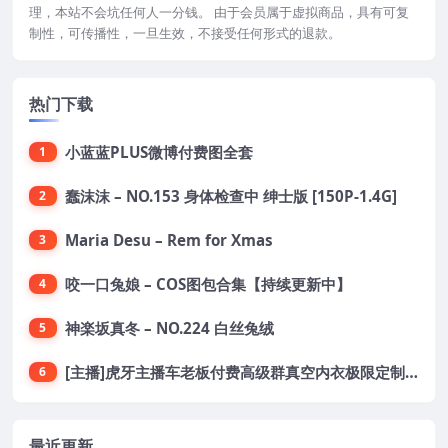
理，本站不会坑任何人一分钱。 由于会员属于虚拟商品，具有可复
制性，可传播性，一旦生效，不接受任何形式的退款。
热门下载
小蓝蓝PLUS微博付费图全套
1
蠢沫沫 – NO.153 身体检查中 绅士版 [150P-1.4G]
2
Maria Desu – Rem for Xmas
3
咬一口兔娘 – COS图包合集【持续更新中】
4
神楽坂真冬 – NO.224 白丝兔绒
5
[主播]虎牙主播车老板付费高级群真空内衣极限定制8分19
6
最近更新