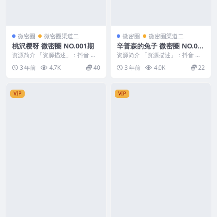
微密圈
微密圈渠道二
微密圈
微密圈渠道二
桃沢樱呀 微密圈 NO.001期
辛普森的兔子 微密圈 NO.01
0期 最新至：2023.5.31
资源简介 「资源描述」：抖音 桃
资源简介 「资源描述」：抖音 辛
沢樱呀 微密圈 NO.001期 【62P】
普森的兔子 微密圈 NO.010期 【3
3 年前
4.7K
40
3 年前
4.0K
22
「资...
P2V】...
VIP
VIP