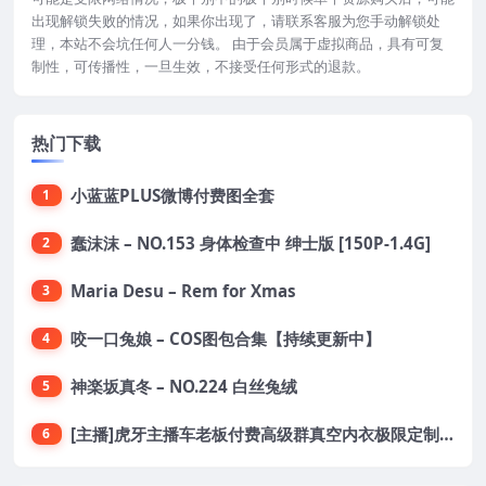
出现解锁失败的情况，如果你出现了，请联系客服为您手动解锁处
理，本站不会坑任何人一分钱。 由于会员属于虚拟商品，具有可复
制性，可传播性，一旦生效，不接受任何形式的退款。
热门下载
小蓝蓝PLUS微博付费图全套
1
蠢沫沫 – NO.153 身体检查中 绅士版 [150P-1.4G]
2
Maria Desu – Rem for Xmas
3
咬一口兔娘 – COS图包合集【持续更新中】
4
神楽坂真冬 – NO.224 白丝兔绒
5
[主播]虎牙主播车老板付费高级群真空内衣极限定制8分19
6