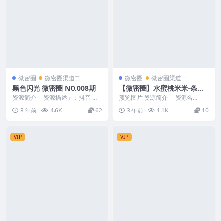
微密圈
微密圈渠道二
微密圈
微密圈渠道一
黑色闪光 微密圈 NO.008期
【微密圈】水蜜桃米米-条条
蜜桃臀[14P-60M]
资源简介 「资源描述」：抖音 黑
预览图片 资源简介 「资源名
色闪光 微密圈 NO.008期 【32P】
称」：【微密圈】水蜜桃米米-条
3 年前
4.6K
62
3 年前
1.1K
10
「资...
条蜜桃臀[14P-60...
VIP
VIP