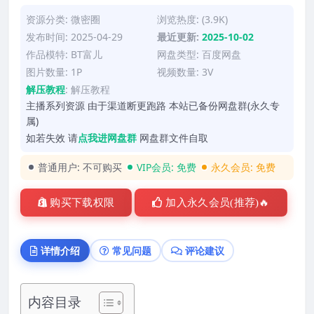
资源分类:
微密圈
浏览热度: (3.9K)
发布时间: 2025-04-29
最近更新:
2025-10-02
作品模特:
BT富儿
网盘类型: 百度网盘
图片数量: 1P
视频数量: 3V
解压教程
:
解压教程
主播系列资源 由于渠道断更跑路 本站已备份网盘群(永久专
属)
如若失效 请
点我进网盘群
网盘群文件自取
普通用户:
不可购买
VIP会员:
免费
永久会员:
免费
购买下载权限
加入永久会员(推荐)🔥
详情介绍
常见问题
评论建议
内容目录