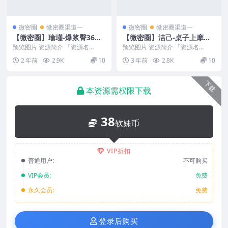
微密圈
微密圈渠道一
微密圈
微密圈渠道一
【微密圈】瑜瑾-爆浆臀36D
【微密圈】洁己-桌子上摩擦
大凶[15P-45MB]
[29P-272M]
预览图片 资源简介 「资源名
预览图片 资源简介 「资源名
称」：【微密圈】瑜瑾-爆浆臀36
称」：【微密圈】洁己-桌子上摩
2 年前
2.9K
10
3 年前
2.8K
10
D大凶[15P-45...
擦 [29P-272M...
下载
本资源需权限下载
38
软妹币
VIP折扣
普通用户:
不可购买
VIP会员:
免费
永久会员:
免费
登录后购买