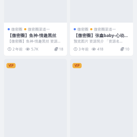
微密圈
微密圈渠道一
微密圈
微密圈渠道一
【微密圈】鱼神-情趣黑丝
【微密圈】张鑫baby-心动学
姐[14P-80MB]
【微密圈】鱼神-情趣黑丝 资源简
预览图片 资源简介 「资源名
介 「资源名称」：【微密圈】鱼
称」：【微密圈】张鑫baby-心动
2 年前
5.7K
18
3 年前
418
10
神-情趣黑丝 [1...
学姐[14P-80...
VIP
VIP