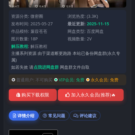
资源分类:
微密圈
浏览热度: (3.3K)
发布时间: 2025-05-27
最近更新:
2025-11-15
作品模特:
蒹葭苍苍
网盘类型: 百度网盘
图片数量: 18P
视频数量: 2V
解压教程
:
解压教程
主播系列资源 由于渠道断更跑路 本站已备份网盘群(永久专
属)
如若失效 请
点我进网盘群
网盘群文件自取
普通用户:
不可购买
VIP会员:
免费
永久会员:
免费
购买下载权限
加入永久会员(推荐)🔥
详情介绍
常见问题
评论建议