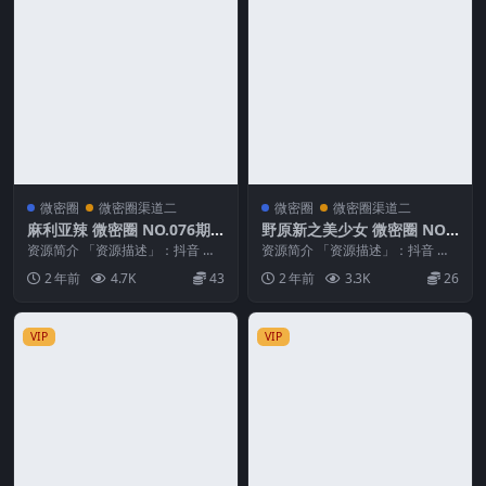
微密圈
微密圈渠道二
微密圈
微密圈渠道二
麻利亚辣 微密圈 NO.076期
野原新之美少女 微密圈 NO.0
最新至：2024.7.12
08期
资源简介 「资源描述」：抖音 麻
资源简介 「资源描述」：抖音 野
利亚辣 微密圈 NO.076期 【22P】
原新之美少女 微密圈 NO.008期
2 年前
4.7K
43
2 年前
3.3K
26
最新至...
【61P1...
VIP
VIP