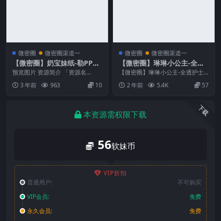
微密圈
微密圈渠道一
微密圈
微密圈渠道一
【微密圈】奶宝妹纸-勒PP的
【微密圈】琳琳小公主-全透
大肉丝[31P11V-481M]
护士服
预览图片 资源简介 「资源名
【微密圈】琳琳小公主-全透护士
称」：【微密圈】奶宝妹纸-勒PP
服 资源简介 「资源名称」：【微
3 年前
963
10
2 年前
5.4K
57
的大肉丝[31P11...
密圈】琳琳小公主-...
下载
本资源需权限下载
56
软妹币
VIP折扣
普通用户:
不可购买
VIP会员:
免费
永久会员:
免费