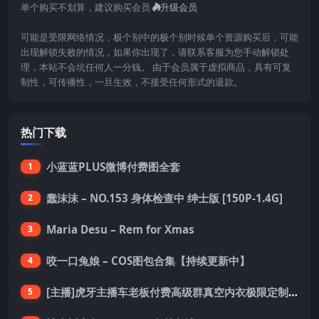
单个购买不划算，建议购买会员
升级会员
可能是受限网络情况，极个别中的极个别时候单个资源购买后，可能
出现解锁失败的情况，如果你出现了，请联系客服为您手动解锁处
理，本站不会坑任何人一分钱。 由于会员属于虚拟商品，具有可复
制性，可传播性，一旦生效，不接受任何形式的退款。
热门下载
小蓝蓝PLUS微博付费图全套
1
蠢沫沫 – NO.153 身体检查中 绅士版 [150P-1.4G]
2
Maria Desu – Rem for Xmas
3
咬一口兔娘 – COS图包合集【持续更新中】
4
[主播]虎牙主播车老板付费高级群真空内衣极限定制8分19
5