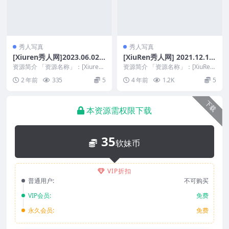
秀人写真
秀人写真
[Xiuren秀人网]2023.06.02
[XiuRen秀人网] 2021.12.10
NO.6847 程程程-[83+1P／7
No.4327 周于希Sandy 制服
资源简介 「资源名称」：[Xiuren
资源简介 「资源名称」：[XiuRen
07MB]
秀人网]2023.06.02 NO.684...
诱惑 [80+1P 701M]
秀人网] 2021.12.10 No.43...
2 年前
335
5
4 年前
1.2K
5
下载
本资源需权限下载
35
软妹币
VIP折扣
普通用户:
不可购买
VIP会员:
免费
永久会员:
免费