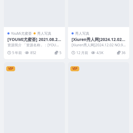
YouMi尤蜜荟
秀人写真
秀人写真
[YOUMI尤蜜荟] 2021.08.20
[Xiuren秀人网]2024.12.02
VOL.685 模特@熊小诺 阳朔
NO.9536 玥儿玥er
资源简介 「资源名称」：[YOUMI
[Xiuren秀人网]2024.12.02 NO.95
旅拍写真套图 [50+1P 471M]
尤蜜荟] 2021.08.20 VOL.68...
36 玥儿玥er 资源简介...
5 年前
852
5
12 月前
4.5K
36
VIP
VIP