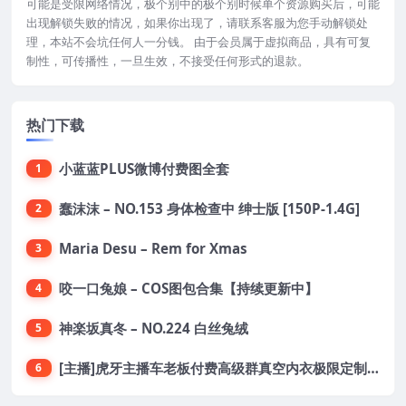
可能是受限网络情况，极个别中的极个别时候单个资源购买后，可能
出现解锁失败的情况，如果你出现了，请联系客服为您手动解锁处
理，本站不会坑任何人一分钱。 由于会员属于虚拟商品，具有可复
制性，可传播性，一旦生效，不接受任何形式的退款。
热门下载
小蓝蓝PLUS微博付费图全套
1
蠢沫沫 – NO.153 身体检查中 绅士版 [150P-1.4G]
2
Maria Desu – Rem for Xmas
3
咬一口兔娘 – COS图包合集【持续更新中】
4
神楽坂真冬 – NO.224 白丝兔绒
5
[主播]虎牙主播车老板付费高级群真空内衣极限定制8分19
6