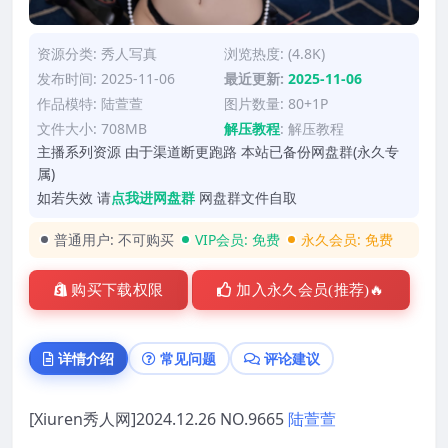
资源分类:
秀人写真
浏览热度: (4.8K)
发布时间: 2025-11-06
最近更新:
2025-11-06
作品模特:
陆萱萱
图片数量: 80+1P
文件大小: 708MB
解压教程
:
解压教程
主播系列资源 由于渠道断更跑路 本站已备份网盘群(永久专
属)
如若失效 请
点我进网盘群
网盘群文件自取
普通用户:
不可购买
VIP会员:
免费
永久会员:
免费
购买下载权限
加入永久会员(推荐)🔥
详情介绍
常见问题
评论建议
[Xiuren秀人网]2024.12.26 NO.9665
陆萱萱