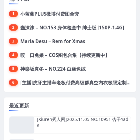
小蓝蓝PLUS微博付费图全套
1
蠢沫沫 – NO.153 身体检查中 绅士版 [150P-1.4G]
2
Maria Desu – Rem for Xmas
3
咬一口兔娘 – COS图包合集【持续更新中】
4
神楽坂真冬 – NO.224 白丝兔绒
5
[主播]虎牙主播车老板付费高级群真空内衣极限定制8分19
6
最近更新
[Xiuren秀人网]2025.11.05 NO.10951 杏子Yad
a