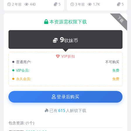
3MB]
秀人网]2023.06.06 NO.686...
P778M]
秀人网] 2022.09.22 NO.56...
2 年前
440
5
3 年前
1.7K
5
下载
本资源需权限下载
9
软妹币
VIP折扣
普通用户:
不可购买
VIP会员:
免费
永久会员:
免费
登录后购买
已有
615
人解锁下载
包含资源:
(1个)