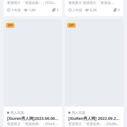
VOL.680 朱可儿Flower 户外
NO.7325 Carol周妍希[65+1
资源简介 「资源名称」：[YOUMI
预览图片 资源简介 「资源名
甘蔗林与镂空黑丝系列 [52+1
尤蜜荟] 2021.08.11 VOL.68...
P／634MB]
称」：[Xiuren秀人网]2023.09.01
5 年前
1.8K
5
2 年前
6.2K
5
N...
P 585M]
VIP
VIP
秀人写真
秀人写真
[Xiuren秀人网]2023.06.06
[XiuRen秀人网] 2022.09.22
NO.6861 苏曼兮[74+1P／62
NO.5629 王馨瑶yanni [82+1
资源简介 「资源名称」：[Xiuren
资源简介 「资源名称」：[XiuRen