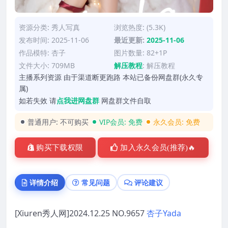
资源分类:
秀人写真
浏览热度: (5.3K)
发布时间: 2025-11-06
最近更新:
2025-11-06
作品模特:
杏子
图片数量: 82+1P
文件大小: 709MB
解压教程
:
解压教程
主播系列资源 由于渠道断更跑路 本站已备份网盘群(永久专
属)
如若失效 请
点我进网盘群
网盘群文件自取
普通用户:
不可购买
VIP会员:
免费
永久会员:
免费
购买下载权限
加入永久会员(推荐)🔥
详情介绍
常见问题
评论建议
[Xiuren秀人网]2024.12.25 NO.9657
杏子Yada