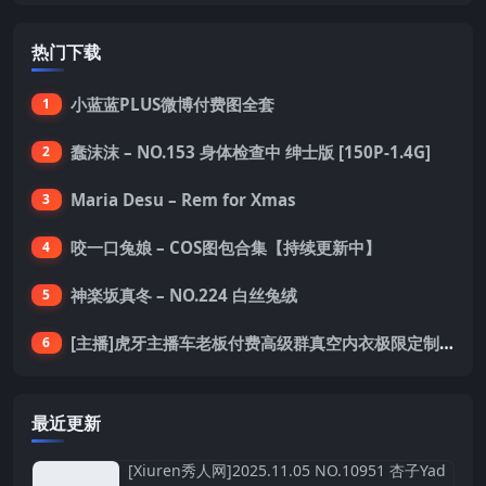
热门下载
小蓝蓝PLUS微博付费图全套
1
蠢沫沫 – NO.153 身体检查中 绅士版 [150P-1.4G]
2
Maria Desu – Rem for Xmas
3
咬一口兔娘 – COS图包合集【持续更新中】
4
神楽坂真冬 – NO.224 白丝兔绒
5
[主播]虎牙主播车老板付费高级群真空内衣极限定制8分19
6
最近更新
[Xiuren秀人网]2025.11.05 NO.10951 杏子Yad