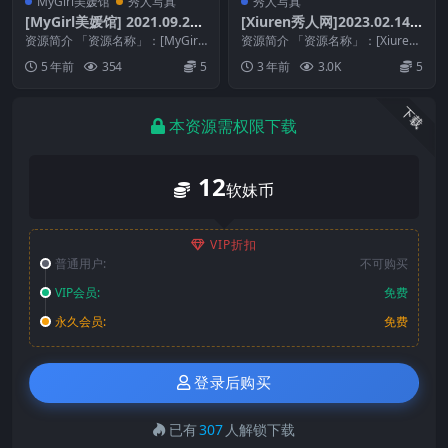
MyGirl美媛馆
秀人写真
秀人写真
[MyGirl美媛馆] 2021.09.27
[Xiuren秀人网]2023.02.14
VOL.597 绮里嘉ula [50+1P
NO.6261 朱可儿Flora[80+1
资源简介 「资源名称」：[MyGirl
资源简介 「资源名称」：[Xiuren
461M]
美媛馆] 2021.09.27 VOL.5...
P／663MB]
秀人网]2023.02.14 NO.626...
5 年前
354
5
3 年前
3.0K
5
下载
本资源需权限下载
12
软妹币
VIP折扣
普通用户:
不可购买
VIP会员:
免费
永久会员:
免费
登录后购买
已有
307
人解锁下载