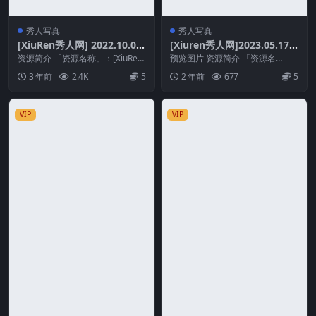
秀人写真
秀人写真
[XiuRen秀人网] 2022.10.08
[Xiuren秀人网]2023.05.17
NO.5677 李雅柔182CM [84+
NO.6749 司柠[69+1P／505
资源简介 「资源名称」：[XiuRen
预览图片 资源简介 「资源名
1P760M]
秀人网] 2022.10.08 NO.56...
MB]
称」：[Xiuren秀人网]2023.05.17
3 年前
2.4K
5
2 年前
677
5
N...
VIP
VIP