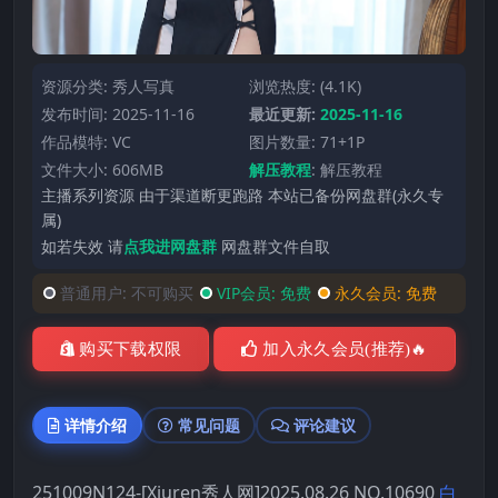
资源分类:
秀人写真
浏览热度: (4.1K)
发布时间: 2025-11-16
最近更新:
2025-11-16
作品模特:
VC
图片数量: 71+1P
文件大小: 606MB
解压教程
:
解压教程
主播系列资源 由于渠道断更跑路 本站已备份网盘群(永久专
属)
如若失效 请
点我进网盘群
网盘群文件自取
普通用户:
不可购买
VIP会员:
免费
永久会员:
免费
购买下载权限
加入永久会员(推荐)🔥
详情介绍
常见问题
评论建议
251009N124-[Xiuren秀人网]2025.08.26 NO.10690
白