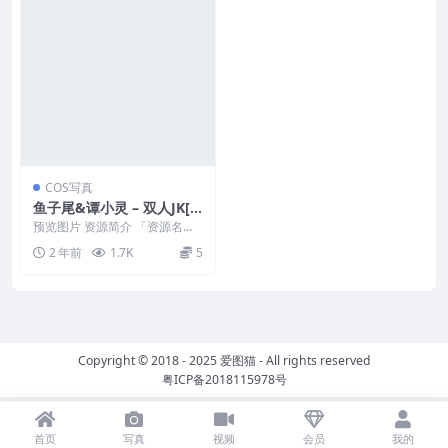
COS写真
鱼子尾&谭小灵 – 双人JK[1
08P-960MB]
预览图片 资源简介 「资源名
称」：鱼子尾&谭小灵 – 双人JK
2 年前
1.7K
5
[108P...
Copyright © 2018 - 2025
爱图猫
- All rights reserved
粤ICP备2018115978号
首页
写真
视频
会员
我的