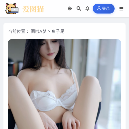
登录
当前位置：
图啦A梦
>
鱼子尾