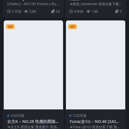
x Rukkhadevata outfit「F
gir [Azur Lane] Azur Lane
Umeko J – NO.195 Frieren x Rukk
⇒雨波_HaneAme-资源合集下载
rieren Beyond Journey’s E
hadevata ...
Agir [43P-213MB]
预览图片 资源简介 「资源名
5 月前
5.4K
24
4 年前
1.8K
5
称」：雨波_H...
nd」
VIP
VIP
COS写真
COS写真
女主K – NO.28 性感的黑猫[8
Yuna(윤아) – NO.40 [SAINT
0P-270M]
Photolife] No.38 Yuna’s W
⇒女主K-资源合集 预览图片 资源
⇒Yuna (윤아)-资源合集下载 预览