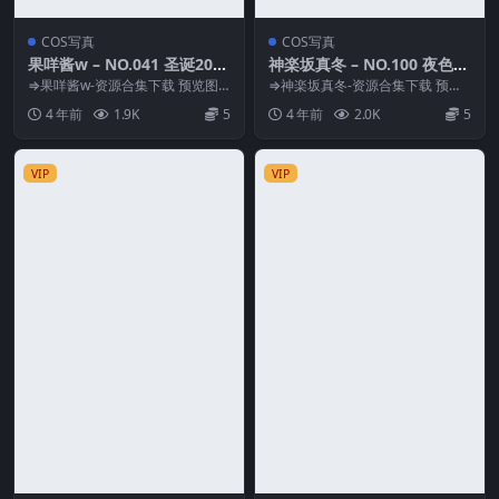
COS写真
COS写真
果咩酱w – NO.041 圣诞2022
神楽坂真冬 – NO.100 夜色撩
[60P3V-406MB]
人[75P217MB]
⇒果咩酱w-资源合集下载 预览图
⇒神楽坂真冬-资源合集下载 预览
片 资源简介 「资源名称」：果咩
图片 资源简介 「资源名称」：神
4 年前
1.9K
5
4 年前
2.0K
5
酱w – NO....
楽坂真冬 – N...
VIP
VIP