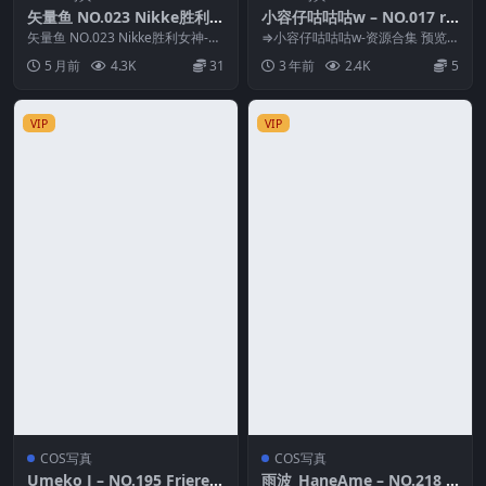
矢量鱼 NO.023 Nikke胜利女
小容仔咕咕咕w – NO.017 ra
神-暗莲
bbit×贰 [50P-215M]
矢量鱼 NO.023 Nikke胜利女神-暗
⇒小容仔咕咕咕w-资源合集 预览
莲 资源简介 「资源名称」：矢量
图片 资源简介 「资源名称」：小
5 月前
4.3K
31
3 年前
2.4K
5
鱼 ...
容仔咕咕咕w –...
VIP
VIP
COS写真
COS写真
Umeko J – NO.195 Frieren
雨波_HaneAme – NO.218 Ä