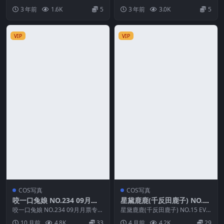
简介 「资源名称」：女主K – NO.2
onderland[66P-280M]
图片 资源简介 「资源名称」：Yu
3 年前
1.6K
5
3 年前
3.0K
5
8 性...
na(...
VIP
VIP
COS写真
COS写真
咬一口兔娘 NO.234 09月月
星黛鹿鹿(千反田鹿子) NO.15
票专属特典-私房厨娘
EVA 绫波丽 花嫁
咬一口兔娘 NO.234 09月月票专属
星黛鹿鹿(千反田鹿子) NO.15 EVA
特典-私房厨娘 资源简介 「资源名
绫波丽 花嫁 资源简介 「资源名
10 月前
4.8K
33
4 月前
4.2K
29