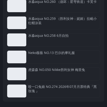
水淼aqua NO.260 （崩坏：星穹铁道）卡芙卡
水淼aqua NO.259 （胜利女神：妮姬）拉毗小
红帽泳装
水淼aqua NO.258 6月自拍
Neko薇薇 NO.13 巴尔的摩礼服
虎森森 NO.050 Nikke胜利女神 梅里兔
咬一口兔娘 NO.274 2026年07月月票特典『黑
玫瑰 』