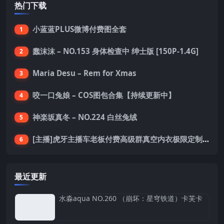
热门下载
小蓝蓝PLUS微博付费图全套
1
蠢沫沫 – NO.153 身体检查中 绅士版 [150P-1.4G]
2
Maria Desu – Rem for Xmas
3
咬一口兔娘 – COS图包合集【持续更新中】
4
神楽坂真冬 – NO.224 白丝兔绒
5
[主播]虎牙主播车老板付费高级群真空内衣极限定制8分19
6
最近更新
水淼aqua NO.260 （崩坏：星穹铁道）卡芙卡