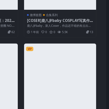
微博套图
合集系列
：2025.
[COSER]鹿八岁baby COSPLAY写真作
品合集&随包视频
圈 NO.0
鹿八岁baby，新人Coser，作品还不错的有点出
圈，看后续表现吧，绅士想要的幻...
62
1 年前
0
0
5.5K
13
VIP