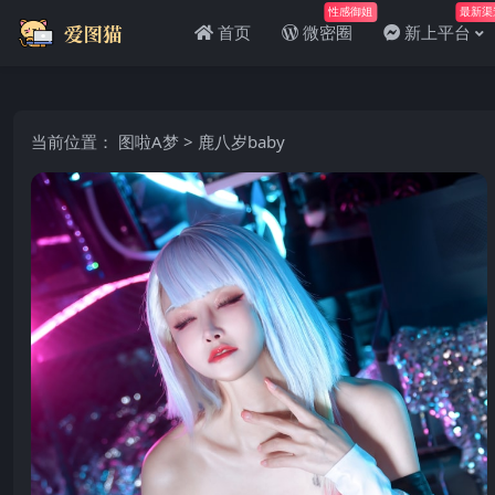
性感御姐
最新渠
首页
微密圈
新上平台
当前位置：
图啦A梦
>
鹿八岁baby