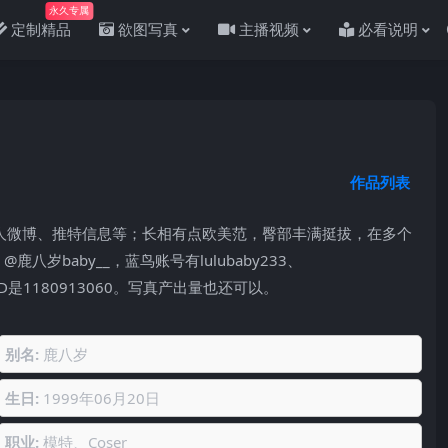
永久专属
定制精品
欲图写真
主播视频
必看说明
作品列表
个人微博、推特信息等；长相有点欧美范，臀部丰满挺拔，在多个
八岁baby__，蓝鸟账号有lulubaby233、
红书ID是1180913060。写真产出量也还可以。
别名:
鹿八岁
生日:
1999年06月20日
职业:
模特、Coser