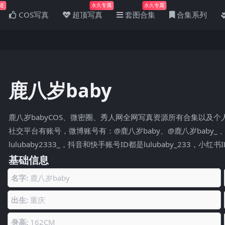
道
永久专属
永久专属
COS写真
超顶写真
套图合集
合集系列
鹿八岁baby
鹿八岁babyCOS、微密圈、秀人网全网写真资源所有合集以及
社交平台有账号，微博账号有：@鹿八岁baby、@鹿八岁baby_ 、@鹿
lulubaby2333_，抖音和快手账号ID都是lulubaby_233，小
基础信息
名字:
鹿八岁baby
出生:
重庆
身高:
162CM