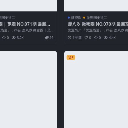
密圈渠道二
微密圈
微密圈渠道二
 | 觅圈 NO.071期 最新
鹿八岁 微密圈 NO.070期 最新至
19
5.9
描述」：抖音 鹿八岁 微密圈 | 觅
资源简介 「资源描述」：抖音 鹿八岁 微密
8P...
70期 【6P1V】最新至...
0
3.2K
56
1 年前
0
0
4.4K
VIP