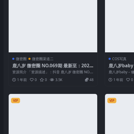
微密圈
微密圈渠道二
COS写真
鹿八岁 微密圈 NO.069期 最新至：2025.
鹿八岁baby
5.6
资源简介 「资源描述」：抖音 鹿八岁 微密圈 NO.0
鹿八岁baby 
69期 【10P】最新至：...
称」：鹿八岁baby
1 年前
0
0
3.5K
48
1 年前
0
VIP
VIP