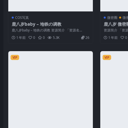
COS写真
微密圈
微
鹿八岁baby – 地铁の调教
鹿八岁 微密圈
至：2025.5.
鹿八岁baby – 地铁の调教 资源简介 「资源名
资源简介 「资源
称」：鹿八岁baby – 地铁...
圈 NO.071期 【1
1 年前
0
0
5.3K
26
1 年前
0
VIP
VIP